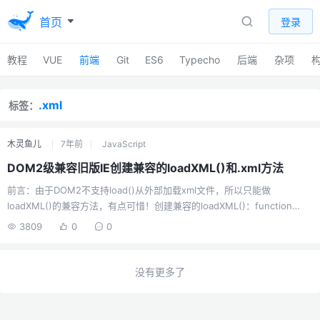
首页
登录
教程
VUE
前端
Git
ES6
Typecho
后端
杂项
.xml
标签：
木灵鱼儿
7年前
JavaScript
DOM2级兼容旧版IE创建兼容的loadXML()和.xml方法
前言：由于DOM2不支持load()从外部加载xml文件，所以只能做
loadXML()的兼容方法，有点可惜！创建兼容的loadXML()：function
createXMLDom(value){ var xmlDom = null; if(typeof
3809
0
0
window.DOMParser != 'undefined') { xmlDom = (new
DOMParser()).parseFromString(value,'text/xml'); //alert((new
XMLSerializer()...
没有更多了