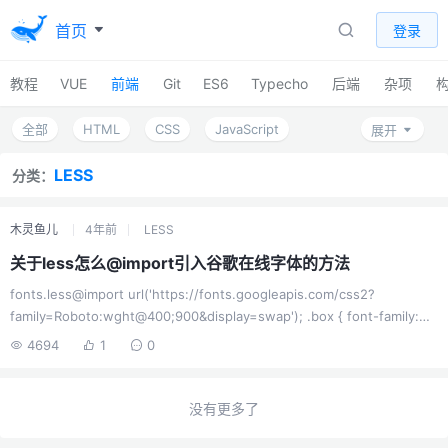
首页
登录
教程
VUE
前端
Git
ES6
Typecho
后端
杂项
全部
HTML
CSS
JavaScript
展开
javascript高性能
javascript语言精粹
SASS
LESS
分类：
UNI-APP
重学前端
锋利的JQuery
木灵鱼儿
4年前
LESS
高级web标准解决方案
Bootstrap4
Layui
关于less怎么@import引入谷歌在线字体的方法
实例
konva库
UIKit
LESS
fonts.less@import url('https://fonts.googleapis.com/css2?
TypeScript
前端基础建设与架构
设计模式
family=Roboto:wght@400;900&display=swap'); .box { font-family:
"Roboto"; }如果你再less文件中这么引入，那么一定是会报错的，这个报
JavaScript模式
4694
1
前端功能
0
错要从两方面去理解：原生@import 语法被less占用less不支持在线css虽
你不知道的JavaScript
然less官方说如果你使用@import引入一个css文件，是会按照css原生语
法去解析它的，但是它并没有说它支持一个在线链接，并且如果...
没有更多了
JavaScript设计模式与开发实践
Chrome插件