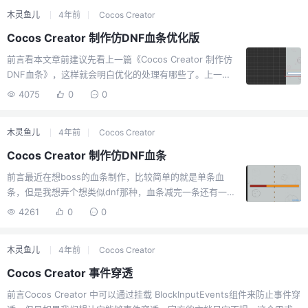
切换，一个屏幕打开Cocos Creator，一个屏幕打开
木灵鱼儿
4年前
Cocos Creator
vscode，然后vscode保存后就会自动更新，此时切换到
浏览器预览，一切都是那么的正常，前提你得有两块屏
Cocos Creator 制作仿DNF血条优化版
幕。非常蛋疼！！！这真是一个糟糕的体验！如果我们是
前言看本文章前建议先看上一篇《Cocos Creator 制作仿
单屏，你vscode改动脚本保存后，还得切换到Cocos
DNF血条》，这样就会明白优化的处理有哪些了。上一章
Creator软件上，然后再切到浏览器去查看，超恶心有没
中，我们的血条它的逻辑是两条血条来回切换，包括颜
有，怎么会有这种体验，都2022年了，文件...
4075
0
0
色，宽度，层级，控制起来其实是非常不方便的， 逻辑也
变得复杂了，而且没有考虑到秒杀的情况下血条的处理，
木灵鱼儿
4年前
Cocos Creator
所以这次根据同事提供的好主意我重新写了一版。教程原
理我们可以将第二条血条作为一个固定的底色来控制，只
Cocos Creator 制作仿DNF血条
有当第二条血没有的时候，我们将其设置白色的，这样每
前言最近在想boss的血条制作，比较简单的就是单条血
次血条width控制其实都在第一条上面。也就是说，血条的
条，但是我想弄个想类似dnf那种，血条减完一条还有一条
宽度控制其实一直是第一条在循环控制，扣完了马上切换
的那种，于是有了本篇文章预览图教程节点结构由于cocos
成第二条的颜色，然后宽度设满，第二条的颜色变成第三
4261
0
0
原生没有这种血条，我们需要手动创建，我先通过两个单
条，直到没有血条了，第...
色精灵模拟血条的框架，大概就是一个大的节点里面包含
木灵鱼儿
4年前
Cocos Creator
一个小的节点，两个节点颜色不一致，里面的节点宽高都
小4px，这样就模拟出边框的效果了。然后就是血条了，我
Cocos Creator 事件穿透
的原理是通过两个血条节点进行来回替换实现的，当血量
前言Cocos Creator 中可以通过挂载 BlockInputEvents组件来防止事件穿
有两管血的时候，一开始就扣除时控制第一条血条的