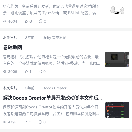
示。对象解构： 键入 const {} = object; 后，同样需要手
初心作为一名前后端开发者，你是否也曾遇到过这样的场
动定位光标以输入解构属性。fast-import 插件正是为解决
景：刚刚调整了项目的 TypeScript 或 ESLint 配置，满心
这些重复且繁琐...
欢喜地以为大功告成，却发现类型检查依然报错，代码提
4004
6
0
示也未按预期生效。这时候，我们通常需要重启 VS Code
服务，才能让新的配置被正确加载。然而，每一次修改配
木灵鱼儿
3年前
Unity 雷电笔记
置都可能需要一次手动重启，这个过程不仅繁琐，更会打
断我们宝贵的“心流”状态。为了解决这个问题，我曾尝试过
卷轴地图
一些社区的插件。但它们或多或少存在一些不便，比如我
雷电这种飞机游戏，他的地图是一个无限滚动的背景，最
用过的一款，它的重启按钮只在 .ts 或 .js 文件中显示，而
直白的一个办法就是做两张图，然后y轴移动，当一张图已
在我常用的 .vue 文件中却不见踪影，导致我每次都得特意
经移动到最底的时候，也就是这个图的高度已经到0的坐标
切换文件才能操作。为了彻底解决这个痛...
3005
1
0
位置时，将其移动到顶部，以此类推，这样通过两张图来
回位置控制，实现一个无限滚动的地图。理论上最简单，
木灵鱼儿
3年前
Cocos Creator
但是代码上会复杂一些。本次使用的方法是通过3d的四边
形挂上一个材质，控制材质的位移实现，这样只需要一个
解决Cocos Creator单屏开发改动脚本文件后还需要切换到Cocos Creator以触发脚本编译
资源对象就实现了卷轴地图。这种方式可以理解为前端的
问题起源可能Cocos Creator软件的开发人员认为每个开
背景，背景是一个无限repeat的图片，控制他的postion定
发者都是有两个电脑屏幕的（苦笑）;它的脚本检测逻辑
位实现背景移动，不过unity这个内部实现上可能是不一样
是：当你改动完脚本文件后，切换到Cocos Creator面
的，但是可以这么去理解。教程首先我们需要一张背景
4797
0
0
板，此时才会触发预览更新，如果你是双屏的话，就不用
图，我们将其丢入 T...