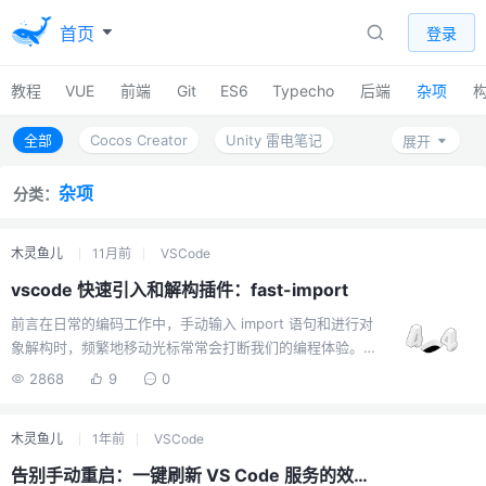
首页
登录
教程
VUE
前端
Git
ES6
Typecho
后端
杂项
全部
Cocos Creator
Unity 雷电笔记
展开
VSCode
杂项
分类：
木灵鱼儿
11月前
VSCode
vscode 快速引入和解构插件：fast-import
前言在日常的编码工作中，手动输入 import 语句和进行对
象解构时，频繁地移动光标常常会打断我们的编程体验。
为了解决这一痛点，我自己开发了 fast-import这个VS
2868
9
0
Code 插件，旨在通过简单的快捷键操作，极大地提升代码
引入与解构的效率和流畅度。痛点回顾与解决方案你是否
木灵鱼儿
1年前
VSCode
曾因为以下场景而感到烦恼？手动 import： 输入 import
{} from "..." 后，需要手动将光标移入 {} 中，再等待代码提
告别手动重启：一键刷新 VS Code 服务的效率神器 —— Restart VSCode Server