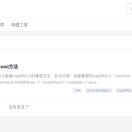
项
构建工具
.xml方法
能做loadXML()的兼容方法，有点可惜！创建兼容的loadXML()：function
r()).parseFromString(value,'text/xml'); //alert((new XMLSerializer()...
.xml
ActiveXObject
loadXML
没有更多了