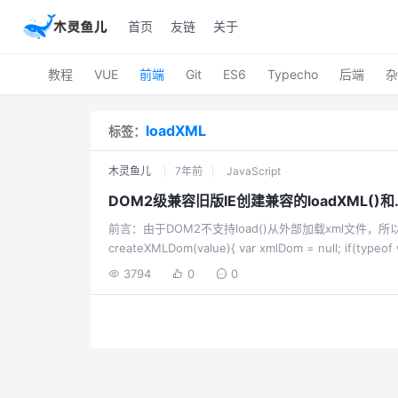
首页
友链
关于
教程
VUE
前端
Git
ES6
Typecho
后端
杂
loadXML
标签：
木灵鱼儿
7年前
JavaScript
DOM2级兼容旧版IE创建兼容的loadXML()和
前言：由于DOM2不支持load()从外部加载xml文件，所以只
createXMLDom(value){ var xmlDom = null; if(typeof window.DOMParser != 'undefined') { xmlDom = (new
DOMParse
3794
0
0