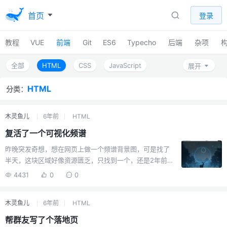
首页
登录
教程
VUE
前端
Git
ES6
Typecho
后端
杂项
全部
HTML
CSS
JavaScript
展开
javascript高性能
javascript语言精粹
SASS
HTML
分类：
UNI-APP
重学前端
锋利的JQuery
木灵鱼儿
6年前
HTML
高级web标准解决方案
Bootstrap4
Layui
复活了一个可视化频谱
实例
konva库
UIKit
LESS
昨晚突发奇想，想在网页上做一个频谱背景图，可是找了
TypeScript
前端基础建设与架构
设计模式
半天，这块区域好像资源匮乏，只找到一个，还是2年前的
一个项目，开源在github上，也没更新了。github地址：
JavaScript模式
4431
0
前端功能
0
Azusa官方的demo有问题，因为three.js已经更新很多代
你不知道的JavaScript
了，个人测试找到一个能用的旧版本，用法就用了官方提
木灵鱼儿
6年前
HTML
供的umd这种传统方式，能用，也就是仅仅能用吧，有兴
JavaScript设计模式与开发实践
Chrome插件
趣可以了解下。<div id="bg" style="height:100vh;">
帮群友写了个落地页