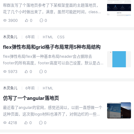
</div> <canvas id="app" style="positi...
帮群友写了个落地页参考了下某框架里面的主题落地页，
花了几个小时做出来了，满意，虽然可能赶时间，class的
命名有点怪怪的，哈哈哈。。。
3900
0
0
木灵鱼儿
6年前
HTML
CSS
flex弹性布局和grid格子布局常用5种布局结构
flex弹性布局flex第一种基本布局header会占据除去
footer的所有高度，footer高度可以自己设置，默认是占
满的。<div id="layout"> <div
5973
0
0
class="one">header</div> <div
class="two">footer</div> </div>html,body { height:
木灵鱼儿
6年前
HTML
100%; margin: 0; padding: 0; } #layout { heigh...
仿写了一个angular落地页
最近看了angular的官网，感觉还阔以，以前一直想做一个
这种页面，这次我logo材料也凑齐了，对侧边栏的一些问
题也搞定了，b4也学了，jq也会了，完事具备只欠东风，
4218
0
0
说干就干预览图demodemo最重要的一点是明白了怎么搞
定手机端浏览器底部工具条的问题，这玩意特别让人头