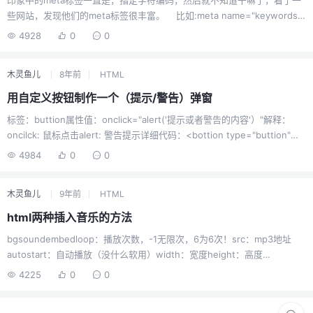
印象中的meta标签一直是，指定字符编码，然后就不知道干嘛了，看了一
又需要也可以自己粘贴使用哈哈，不过仅限于YoUDu这个
些网站，发现他们的meta标签很丰富。 比如:meta name="keywords"
主题。说下心得：本来我是想着既然css3出了一个多列布
content="XXXX";meta name="description" content="XXXX"; meta
局的属性，那么不用白不用，就来体验下，发现，这个属
4928
0
0
name="robots" content="all";meta name="author" content="XXXX";
性最大的bu...
等等，非常多，也不知道干啥的，网上找了一个还算详细的解释，有兴趣
木灵鱼儿
8年前
HTML
可以看看：原文链接：进入meta标签的组成：meta标签共有两个属性，它
们分别是ht...
用自定义按钮制作一个（提示/警告）弹窗
标签：buttion属性值：onclick="alert('提示或者警告的内容'）"解释：
oncilck: 鼠标点击alert: 警告提示详细代码：<bottion type="buttion"
onclick="alert('错误')">点我</buttion>
4984
0
0
木灵鱼儿
9年前
HTML
html两种插入音乐的方法
bgsoundembedloop：播放次数，-1无限次，6为6次！src：mp3地址
autostart：自动播放（没什么软用）width：宽度height：高度
type="audio/x-pn-realaudio-plugin（不明所以，要不要无所谓）新代
4225
0
0
码：