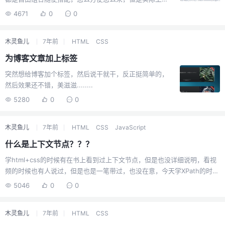
html是有一些嵌套的规定的，具体我暂时并没有去深入了
4671
0
0
解，主要是我今天使用js的时候发现明明spen元素里面有p
元素，就是无法获取到，具体代码如下：<p id="er">
木灵鱼儿
7年前
HTML
CSS
<span id="ps">span</span> <span class="td">
<i>sad</i>span</span> <span>...
为博客文章加上标签
突然想给博客加个标签，然后说干就干，反正挺简单的，
然后效果还不错，美滋滋........
5280
0
0
木灵鱼儿
7年前
HTML
CSS
JavaScript
什么是上下文节点？？？
学html+css的时候有在书上看到过上下文节点，但是也没详细说明，看视
频的时候也有人说过，但是也是一笔带过，也没在意，今天学XPath的时候
就有关于上下文节点有一个说明，但是只说了一点，没啥详细，所以自己
5046
0
0
百度了下，如下：代码：<html> <body> <a id = '1'>文本节点1</a> <a
id = '2'>文本节点2</a> <a id = '3'>文本节点3</a> ...
木灵鱼儿
7年前
HTML
CSS