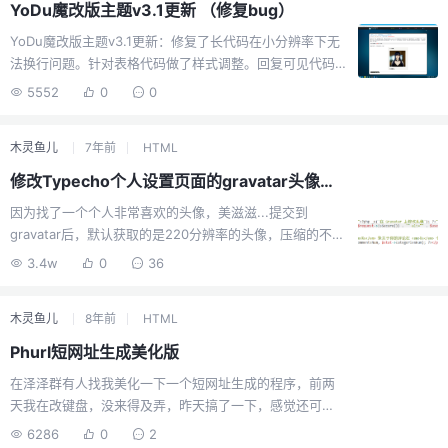
YoDu魔改版主题v3.1更新 （修复bug）
YoDu魔改版主题v3.1更新：修复了长代码在小分辨率下无
法换行问题。针对表格代码做了样式调整。回复可见代码
微调。修复了footer元素由于启用了css3的弹性布局，导
5552
0
0
致tim使用软件内浏览时，其内核过旧不能支持，特重新调
整，改为css2特性，取消了footer的背景渐变。字体大小
木灵鱼儿
7年前
HTML
调整。
修改Typecho个人设置页面的gravatar头像分辨率
因为找了一个个人非常喜欢的头像，美滋滋...提交到
gravatar后，默认获取的是220分辨率的头像，压缩的不能
看，加上在群里的“月宅”说可以通过头像链接后面的数字修
3.4w
0
36
改后就可以获得高清的了，我一想，好了，既然是通过这
个获取的，那么博客本身肯定是有预先设置的，于是我就
木灵鱼儿
8年前
HTML
找啊找，终于找到了。[hide]修改的文件路径在：你安装的
博客的目录中--admin--profile.php--有一个地方写着数字
Phurl短网址生成美化版
220，具体位置可以自己通过查看源代码进行对比！下图我
在泽泽群有人找我美化一下一个短网址生成的程序，前两
也给你标出来了，改成你想要的分辨率，前提你在
天我在改键盘，没来得及弄，昨天搞了一下，感觉还可
gravatar中提交的图片够清晰。[/hide]修改好后保存，然
以，就是nginx环境需要加伪静态才能使用，但是我个人还
后刷新缓存，享受！
6286
0
2