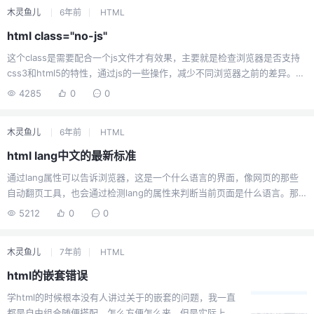
木灵鱼儿
6年前
HTML
疼。
html class="no-js"
这个class是需要配合一个js文件才有效果，主要就是检查浏览器是否支持
css3和html5的特性，通过js的一些操作，减少不同浏览器之前的差异。配
合modernizr.js文件，该文件需要在head标签中引用。modernizr官网引
4285
0
0
用后给html标签加上class<html class="no-js">当然，我没有去测试这个
东西，只是作为一个知识去了解一下，因为typecho的官方默认主题就用了
木灵鱼儿
6年前
HTML
这个class，但是他没有对应的效果，也没有引入modernizr，而是使用
html5shiv，加上我写主题，本着懂的地方我就可以动，不懂就不动的做
html lang中文的最新标准
法，这个cl...
通过lang属性可以告诉浏览器，这是一个什么语言的界面，像网页的那些
自动翻页工具，也会通过检测lang的属性来判断当前页面是什么语言。那
么，这么多年了，lang的中文属性是否有变动呢？答案是有的，这里我就
5212
0
0
简单说一下一般设置为什么值才表示这个网页是中文简体。兼容性写法：
<html lang="zh-CN">最新写法<html lang="zh-Hans-CN">表示：中国
木灵鱼儿
7年前
HTML
大陆的简体中文
html的嵌套错误
学html的时候根本没有人讲过关于的嵌套的问题，我一直
都是自由组合随便搭配，怎么方便怎么来，但是实际上