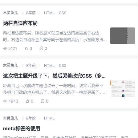
没到自己写伪静态的地步，所以用了很老的一个伪静态
了，这就导致了进入后台时需要写完整的路径名了，这个
木灵鱼儿
8年前
HTML
CSS
我们待会再讲。先来点图看看效果：展示网址：点击进入
安装方法：将目录内的config.php用编辑器打开，对应填
两栏自适应布局
好相对应的账号密码，域名这些就行，具体我都在文件内
两栏自适应布局，顾名思义就是当左边的高度高于右边
用中文说明，自行设置好就行将目录内的favicon.ico替换
时，右边会自动补全至其等同于左侧的高度！示意图方法
成自己的logo文件，格式名称一致。然后整个上传至服务
有三种，按原理来算应该只能算两种，为此我们慢慢道
器内，在面板内设置好网站的一些设置，这些就不细说
5121
0
0
来：第一种：margin控制外部大小的方式HTML代码：
了，很简单的东西。...
<div class="div1"> <div class="left"> <p>1</p>
木灵鱼儿
8年前
HTML
CSS
<p>2</p> <p>3</p> <p>4</p> <p>...
这次把主题升级了下，然后哭着改完CSS（多列布局属性）
距离自己上次魔改主题也过去了一段时间，说实话我差不
多把自己改的地方都忘了，然后这次脑子一抽就更新了，
然后就是666.....从凌晨2点左右就在搞了，各种更新调
4943
0
0
试，只能怪自己不熟练，找了好多地方调整，然后本来如
果是直接在原来的css的属性上改会比较省事，但是发现以
木灵鱼儿
8年前
HTML
后要是再更新，那我不得想死，于是又单独开了一列，用
了超多!important属性，然后呕心沥血的改好了，防止自
meta标签的使用
己作死删了修改好的源文件，直接贴上大部分的CSS吧！