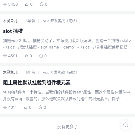
v-model绑定input元素所做的事情。单向数据流单向数据流：数据model
的，如果只是移动了，那就不用删除重新生成，直接移动
5450
0
0
的更新触发可视层的更新，而可视层的更新和model不会有任何关系。vue
即可。如果是相同的元素，位置...
的几个概念vue是单向数据流，不是双向绑定vue的双向绑定不过是语法糖
木灵鱼儿
5年前
vue 开发实战（完结）
Object.defineProperty是用来做响应式更新的，和双向绑定没有关系。v-
model做了什么v-model默认限制只能用在：input、select、textarea、
slot 插槽
components也就是除了表单元素，还有可以用...
插槽vue 2.6后，插槽变动了，推荐使用最新版写法。创建一个插槽<slot>
</slot> //默认插槽 <slot name="demo"></slot> //具名插槽使用插槽假
设插槽的组件标签为：ddd<ddd> <span>我会被插入默认插槽</span>
4591
0
0
<template v-slot:demo> <span>我会被插入demo插槽</span>
</template> </ddd>2.6的...
木灵鱼儿
5年前
vue 开发实战（完结）
阻止属性默认挂载到组件根元素
vue的组件有一个特性，当我们给组件设置attr属性，而这个属性在组件中
并没有props设置的，那么他就会默认挂载到组件的根元素上。例子：
<template> <div>我是一个ddd组件</div> </template><template>
4011
0
0
<ddd class="ddd" /> </template> <script> import ddd from "./ddd";
export default { components:{ ...
没有更多了