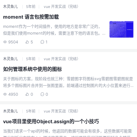
require('echarts/lib/chart/pie') //饼图 //下面的是需要的提示框
木灵鱼儿
5年前
vue 开发实战（完结）
require('...
moment 语言包按需加载
moment作为一个时间插件，使用的地方是非常广泛的，
但是我们使用moment的时候，需要注意下他的语言包。
默认情况下，他的语言包是全加载的，也就是有多少个预
9504
5
1
设的语言包，就加载多少个。为此，我们需要对他进行优
化优化前优化打开vue.config.js文件const webpack =
木灵鱼儿
5年前
vue 开发实战（完结）
require('webpack'); module.exports = { //...
configureWebpack: { plugins: [ // Ignore all locale files
如何管理系统中使用的图标
of moment.js new webp...
关于图标的方案，现阶段也就三种：雪碧图字符图标svg雪碧图雪碧图就是
将多个图标图片合并到一张图里面，前端通过控制图片的大小位置来进行
显示。但是也有缺陷，就是图片的清晰度了，如果放大了，就会显的很模
4950
0
0
糊。字符图标字符图标是目前最成熟的一种方案，使用简单，并且是和字
体一样的，放大依旧很清晰。但是他的缺点就是不支持多色图标，也就是
木灵鱼儿
5年前
vue 开发实战（完结）
一个字符图标，他无法同时显示多种颜色。svgsvg是最近开始兴起的，它
是一种组件化封装的方式，将svg代码化，以达到控制的目的，而且相对于
vue项目里使用Object.assign的一个小技巧
字符字体，svg本身有很多优势，比如动画，多色等等因为组件化了，所以
当我们请求一个api的时候，他返回的数据可能会有很多，这些数据可能需
我们可以按需引入，虽然字符图标也可以，但是那种是需要平台的支持，...