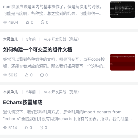
win10使用该命令，输入完会让你输入...
npm换源应该是国内的基本操作了，但是每次用的时候，
可能是百度啊，各种搜，总之搜到的结果，可能都很一
般，不是你复制我，就是我复制你，东西缺胳膊少腿是常
4904
0
0
有的事。为此，npm有一个插件，可以快速的进行源的切
换，而且方便，还能测速。首先我们需要安装，务必全局
木灵鱼儿
5年前
vue 开发实战（完结）
nrmnpm install -g nrm安装完毕后我们可以查看源列表
nrm ls如果提示你什么禁止运行脚本，且是win10
如何构建一个可交互的组件文档
powerShell的话可以这样做：get-executionpolicy //他
经常可以看到各种组件的文档，都是可交互，点开code按
会返回Restricted set-executionpolicy remotesigned //
钮，还能查看对应的源码。那么我们如果要写一个这种的
旧win10可以用，新版不行...
话，最省事的，应该就是在源代码的基础上，我们增加一
5012
0
0
个按钮，然后点开可以查看源码，反正就是尽量和书写vue
项目一样。为了达到这个需要，我们有两个需求：怎么把
木灵鱼儿
5年前
vue 开发实战（完结）
vue文件作为代码文本显示代码文本怎么高亮解决这两点我
们也能简单的搭建一个类似的可以交互的组件文档了。当
ECharts按需加载
然还有更高端的办法，就是自己写一个loader解析器，这
默认情况下，我们这种引用方式，是全引用的import echarts from
个成本就很高了，一般人也不会这个，所以就不考虑了。
"echarts";但是我们并没有用到echarts中所有的图表，所以，我们尽量的
怎么把vue文件作为代码文本显示webpack有一个插件：
按需引入。let echarts = require('echarts/lib/echarts')
raw-loader他可以把text文本或者vue文件这些文件，拿...
5114
0
0
require('echarts/lib/chart/bar') //柱状图