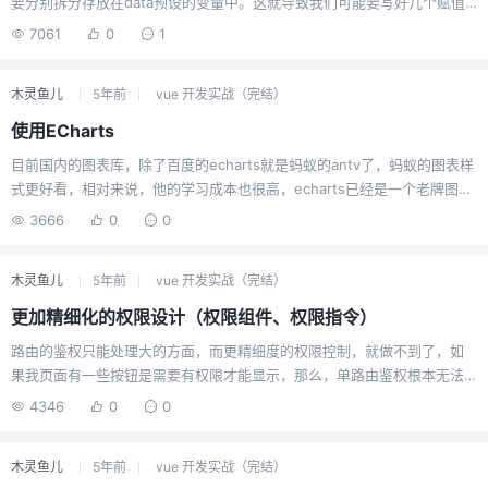
要分别拆分存放在data预设的变量中。这就导致我们可能要写好几个赋值
操作this.xxx = xxx; this.xx = xxx; this.xx = xxx;我们可能会重复很多次
7061
0
1
上面这种操作，是不是有点麻烦。为此，我们可以利用Object.assign来达
到我们的偷懒效果Object.assign(this,{xx:xxx},{xxx:xxx});使用这种方
木灵鱼儿
5年前
vue 开发实战（完结）
式，我们的vue可以检测到动态改变的值，也就是说watch监听是可以触发
的。且效果和你写多个this.xxx=xxx是一样的。感觉这个方法妙啊，所以
使用ECharts
分享出来，当然...
目前国内的图表库，除了百度的echarts就是蚂蚁的antv了，蚂蚁的图表样
式更好看，相对来说，他的学习成本也很高，echarts已经是一个老牌图表
了，有着比较完善的用法和社区。这里就了解下vue里面使用echarts需要
3666
0
0
注意的一些问题。使用EChartsECharts有提供一个vue版本的插件，也是
由百度官方vue团队维护，有兴趣可以看看。vue-echarts我们这里就先不
木灵鱼儿
5年前
vue 开发实战（完结）
用这个插件了，用npm的方式安装npm install echarts安装完毕后我们就
可以import引入<script> import echarts from "echarts&quo...
更加精细化的权限设计（权限组件、权限指令）
路由的鉴权只能处理大的方面，而更精细度的权限控制，就做不到了，如
果我页面有一些按钮是需要有权限才能显示，那么，单路由鉴权根本无法
做到。所以我们还需要更加精细化的权限控制。这里有两种权限的控制方
4346
0
0
式：权限组件权限指令权限组件权限组件可以理解为一个插槽组件，这个
组件自身做一个权限判断，如果有权限我们就允许这个插槽内容展示。但
木灵鱼儿
5年前
vue 开发实战（完结）
是这么一个小小的功能其实也没必要做做一个传统组件，使用函数式组件