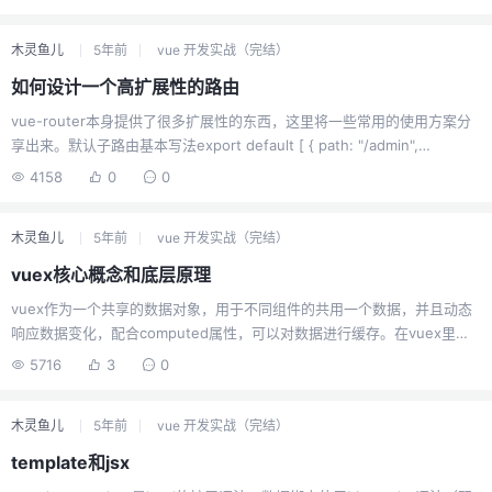
是很难，但是就是不要钻牛角尖，就好比，你可能会去想，一个侧边栏导
航要怎么变成顶栏的横向导航？其实这种想法太过于钻牛角尖，为什么我
木灵鱼儿
5年前
vue 开发实战（完结）
们不能做两个导航呢？侧边栏sidebar我们使用一个导航，header里面我们
也放一个导航，然后v-if判断不就好了。没必要想那么复杂，很多东西就是
如何设计一个高扩展性的路由
组件化，响应式数据进行显示。而且很多框架都预设了一些布局，我们可
vue-router本身提供了很多扩展性的东西，这里将一些常用的使用方案分
以利用那些布局，然后针对性的操作，大部分框架对这个些布...
享出来。默认子路由基本写法export default [ { path: "/admin",
component: () => import("@/views/admin"), meta: { title: "管理" },
4158
0
0
children: [ { path: "", name: "Admin", component: () => import(&quo...
木灵鱼儿
5年前
vue 开发实战（完结）
vuex核心概念和底层原理
vuex作为一个共享的数据对象，用于不同组件的共用一个数据，并且动态
响应数据变化，配合computed属性，可以对数据进行缓存。在vuex里
面，在异步处理actions上，最终也还是要用到commit同步操作方法操作数
5716
3
0
据，并不是actions方法本身处理了数据，原因是因为需要有操作记录，方
便在插件上查看。废话不多说，直接上底层原理。原理vuex其实就是一个
木灵鱼儿
5年前
vue 开发实战（完结）
重新封装的new Vue 对象，他的动态响应数据就是data属性，而commit
这些方法，都只是回调而已。import Vue from "vue"; const Store =
template和jsx
function(options ...