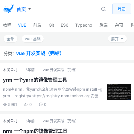
首页
登录
教程
VUE
前端
Git
ES6
Typecho
后端
杂项
全部
vue 基础
展开
vue前端开发快速入门与专业应用
vue 项目实战
vue 开发实战（完结）
分类：
vue 开发实战（完结）
nuxt
vue cli
木灵鱼儿
5年前
vue 开发实战（完结）
VUE3
vue3 快速上手
yrm 一个yarn的镜像管理工具
npm有nrm，我yarn怎么能没有呢全局安装npm install -g
yrm --registry=https://registry.npm.taobao.org安装完
毕，查看ls列表yrm ls如果提示你什么禁止运行脚本，且是
5961
0
0
win10 powerShell的话可以这样做：get-
executionpolicy //他会返回Restricted set-
木灵鱼儿
5年前
vue 开发实战（完结）
executionpolicy remotesigned //旧win10可以用，新版
不行 Set-ExecutionPolicy -Scope CurrentUser //最新
nrm 一个npm的镜像管理工具