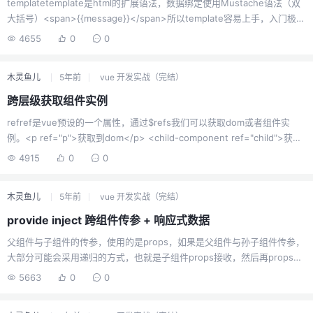
templatetemplate是html的扩展语法，数据绑定使用Mustache语法（双
大括号）<span>{{message}}</span>所以template容易上手，入门极
简，大量内置指令，拥有组件作用域css，但是因为简单，所以灵活性不
4655
0
0
高。jsxjsx是JavaScript的语法扩展，数据绑定使用单引号。<span>
{message}</span>jsx相对于template，jsx更灵活，但是也不一定要完
木灵鱼儿
5年前
vue 开发实战（完结）
全抛弃template。jsx为什么灵活，原因就是他不是html模板，所以jsx中的
标签，他可以是变量，我们改变这个变量，这...
跨层级获取组件实例
refref是vue预设的一个属性，通过$refs我们可以获取dom或者组件实
例。<p ref="p">获取到dom</p> <child-component ref="child">获取
到一个组件实例</child-component>通过this.$refs.p我们获取到的是
4915
0
0
html元素p的dom通过this.$refs.child获取的是组件child-component的
实例。但是this只能获取到当前组件上下文的实例或者dom，但是如果我们
木灵鱼儿
5年前
vue 开发实战（完结）
跨层级获取，那就有点麻烦了。ref只能获取当前组件...
provide inject 跨组件传参 + 响应式数据
父组件与子组件的传参，使用的是props，如果是父组件与孙子组件传参，
大部分可能会采用递归的方式，也就是子组件props接收，然后再props传
给孙子组件。或者使用vuex。但如果是迭代的方式，组件的层级越深，不
5663
0
0
断迭代的props会是代码越来越无法维护，冗余。于是官方出了provide
inject。provide有父组件设置，inject由子组件接收，他们的特性：祖先组