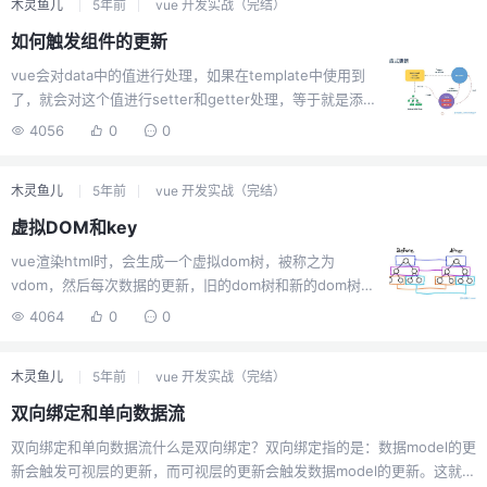
木灵鱼儿
5年前
vue 开发实战（完结）
件不需要知道哪些后代组件使用它提供的属性后代组件不需要知道被注入
的属性来自哪里例子：父组件<script> export default { provide: { foo:
如何触发组件的更新
'bar�...
vue会对data中的值进行处理，如果在template中使用到
了，就会对这个值进行setter和getter处理，等于就是添
加到了watch一样，当数据发生变化时，就会触发的方对
4056
0
0
应的getter、setter方法，方法针对性的更新。这个setter
和getter的绑定触发，是必须现在data预设好才行，否则
木灵鱼儿
5年前
vue 开发实战（完结）
vue都运行完毕了再进行添加，是无法响应式更新的。也就
是说。vue的响应式更新，他只能监听你一开始就预设好的
虚拟DOM和key
值，如果你是后面再手动添加的，是无法检测到的，也就
vue渲染html时，会生成一个虚拟dom树，被称之为
无法进行更新。比如：data(){ return { obj:{} } }有一个
vdom，然后每次数据的更新，旧的dom树和新的dom树进
obj的空对象我们手动给他附加...
行比对，然后针对性的更新。两个dom树之间的对比，最
4064
0
0
佳的体验是深层遍历，也就是遍历每个节点，但是这种遍
历是非常损耗性能的，所以现在都是浅层遍历。也就是同
木灵鱼儿
5年前
vue 开发实战（完结）
层对比。两个层级之间进行对比，如果某一项变化了，就
要发生改变，这样就会导致，该层级的下一级的元素是重
双向绑定和单向数据流
绘的。因为这一层重新弄了，下面的东西自然就要切断，
双向绑定和单向数据流什么是双向绑定？双向绑定指的是：数据model的更
重新生成。而key的作用，就是对这个层级打上标识，如果
新会触发可视层的更新，而可视层的更新会触发数据model的更新。这就是
有了标识，就能够判断是这个元素是不是相同的，相同