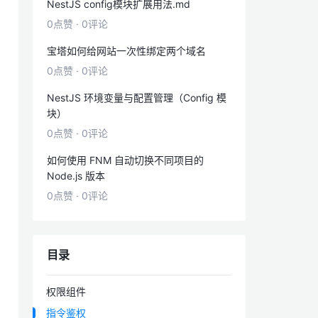
NestJS config模块扩展用法.md
0点赞
·
0评论
宝塔如何给网站一次性绑定两个域名
0点赞
·
0评论
NestJS 环境变量与配置管理（Config 模
块）
0点赞
·
0评论
如何使用 FNM 自动切换不同项目的
Node.js 版本
0点赞
·
0评论
目录
权限组件
指令鉴权