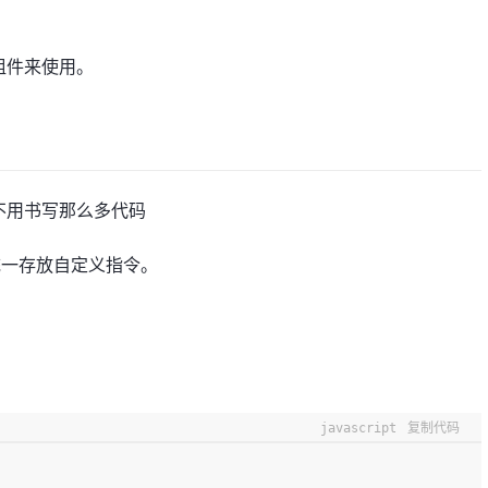
组件来使用。
不用书写那么多代码
统一存放自定义指令。
javascript
复制代码