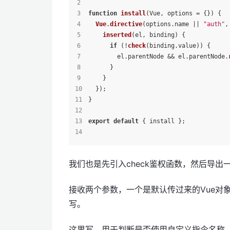
function
install
(
Vue, options = {}
) {
Vue
.
directive
(options.
name
 || 
"auth"
,
inserted
(
el, binding
) {
if
 (!
check
(binding.
value
)) {
        el.
parentNode
 && el.
parentNode
.
      }
    }
  });
}
export
default
 { install };
我们也是先引入check鉴权函数，然后导出一个
接收两个参数，一个是默认传过来的Vue对象，
写。
这里写，用于判断是否使用自定义指令名称