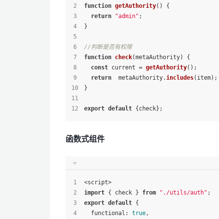
function
getAuthority
(
) {
return
"admin"
;
}
//判断是否有权限
function
check
(
metaAuthority
) {
const
 current = 
getAuthority
();
return
  metaAuthority.
includes
(item);
}
export
default
 {check};
函数式组件
<script>
import
 { check } 
from
"./utils/auth"
;
export
default
 {
functional
: 
true
,