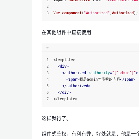
import
Authorized
 form 
"./components/Au
Vue
.
component
(
"Authorized"
,
Authorized
);
在其他组件中直接使用
<template>
<
div
>
<
authorized
:authority
=
"['admin']"
>
<
span
>
我是admin才能看的内容
</
span
>
</
authorized
>
</
div
>
</template>
这样就行了。
组件式鉴权，有利有弊，好处就是，他是一