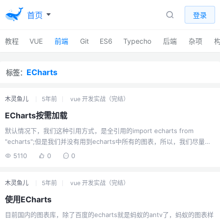
首页
登录
教程
VUE
前端
Git
ES6
Typecho
后端
杂项
ECharts
标签：
木灵鱼儿
5年前
vue 开发实战（完结）
ECharts按需加载
默认情况下，我们这种引用方式，是全引用的import echarts from
"echarts";但是我们并没有用到echarts中所有的图表，所以，我们尽量的
按需引入。let echarts = require('echarts/lib/echarts')
5110
0
0
require('echarts/lib/chart/bar') //柱状图
require('echarts/lib/chart/pie') //饼图 //下面的是需要的提示框
木灵鱼儿
5年前
vue 开发实战（完结）
require('...
使用ECharts
目前国内的图表库，除了百度的echarts就是蚂蚁的antv了，蚂蚁的图表样