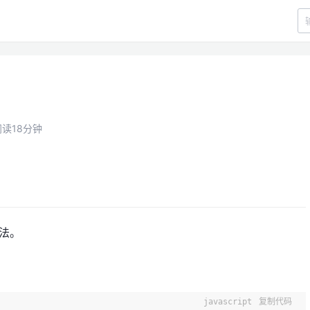
阅读18分钟
写法。
javascript
复制代码