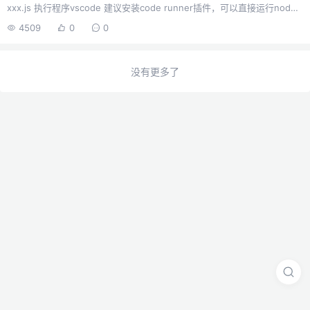
xxx.js 执行程序vscode 建议安装code runner插件，可以直接运行node
的jshttp模块使用创建一个server.js文件。const http = require("http");
4509
0
0
//创建服务器http // request 请求的信息 // response 响应给浏览器的信
息 var server = http.createServer((request, response) => {
console.log("有人来了&q...
没有更多了