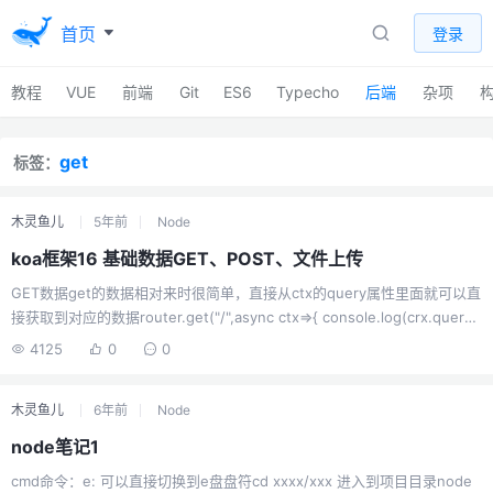
首页
登录
教程
VUE
前端
Git
ES6
Typecho
后端
杂项
get
标签：
木灵鱼儿
5年前
Node
koa框架16 基础数据GET、POST、文件上传
GET数据get的数据相对来时很简单，直接从ctx的query属性里面就可以直
接获取到对应的数据router.get("/",async ctx=>{ console.log(crx.query);
});POST数据post 相对来说难一点，我们需要使用一个中间件帮助我们获
4125
0
0
取数据安装：koa-better-bodynpm i koa-better-body由于这个插件使用
的是generator，koa会提示这个不推荐的报错，所以我们还需要一个koa
木灵鱼儿
6年前
Node
的转换插件：koa-convertnpm i koa-convert我们需要在激活body时 ，
用conver...
node笔记1
cmd命令：e: 可以直接切换到e盘盘符cd xxxx/xxx 进入到项目目录node