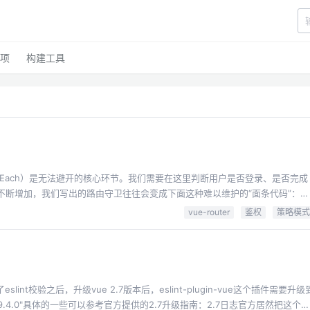
项
构建工具
eforeEach）是无法避开的核心环节。我们需要在这里判断用户是否登录、是否完成
不断增加，我们写出的路由守卫往往会变成下面这种难以维护的“面条代码”：
vue-router
鉴权
策略模式
isRealName = store.isRealNameVerified; // 是否已实名认证 ...
nt校验之后，升级vue 2.7版本后，eslint-plugin-vue这个插件需要升级
": "^9.4.0"具体的一些可以参考官方提供的2.7升级指南：2.7日志官方居然把这个写