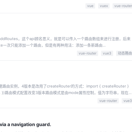
的，但是目前没有。虽然eslint的依赖更新到新版后确实解决了一些项目启
vue
vuex
vue-router
template中的一些变量绑定还是会出现波浪线警告，这...
ddRoutes，这个api顾名思义，就是可以传入一个路由数组来进行注册，后来
dRoute一次只能添加一个路由，但是有两种用法：添加一条新路由
vue-router
vue3
动态路由
版本是改用了createRouter的方式：import { createRouter }
eWebHistory()"hash"改为createWebHashHistory()"abst...
vue-router
vue3
via a navigation guard.