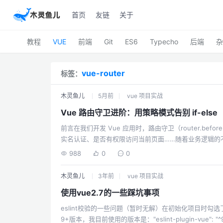
首页
友链
关于
教程
VUE
前端
Git
ES6
Typecho
后端
杂
vue-router
标签：
木灵鱼儿
5月前
vue 项目实战
Vue 路由守卫进阶：用策略模式告别 if-else
前言在我们开发 Vue 应用时，路由守卫（router.b
实名认证、是否有权限访问当前页面……随着业务逻辑的
router.beforeEach((to, from, next) => { // 从状态管理库获取用户的当前状态 const isLogin = store.isLogin; // 是否已登录 const
988
0
0
木灵鱼儿
3年前
vue 项目实战
使用vue2.7的一些踩坑事项
eslint校验的一些问题（暂时无解）在初始化项目时勾选了esli
9+版本，我目前使用的版本是："eslint-plugin-vue