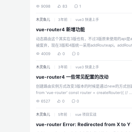
在了变更日志里面，按道理最好官方的文档上也有一份说明
9098
83
1
报错的问题，但是有时候我们的SFC单文件组件开发的时候，
木灵鱼儿
3年前
vue3 快速上手
vue-router4 新增功能
动态路由这个其实在3版也有，不过3版原来使用的api是a
被废弃，现在3版和4版统一采用addRouteapi。ad
router.addRoute({ path: "/about", name: "About", component: () => import("../views/About.vue"), })给已存在的路由注册一个子路
4009
0
0
由，父路由必须有name属性route...
木灵鱼儿
3年前
vue3 快速上手
vue-router4 一些常见配置的改动
创建路由实例方式改变3版本的时候是通过new的方式创建路由实例，4
from 'vue-router' const router = createRouter({ // ... })路由模式配置改变3版本路由模式是由mode属性控制，值为字符串，现在通
过import引入不同函数来创建不同的路由模式："history"改为creat
6527
0
0
木灵鱼儿
5年前
vue 项目实战
vue-router Error: Redirected from X to Y 