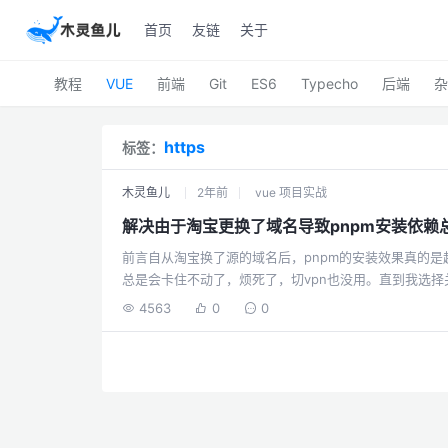
首页
友链
关于
教程
VUE
前端
Git
ES6
Typecho
后端
杂
https
标签：
木灵鱼儿
2年前
vue 项目实战
解决由于淘宝更换了域名导致pnpm安装依赖总
前言自从淘宝换了源的域名后，pnpm的安装效果真的
总是会卡住不动了，烦死了，切vpn也没用。直到我选择关闭s
strict-ssl false大家有需要自己试试。
4563
0
0