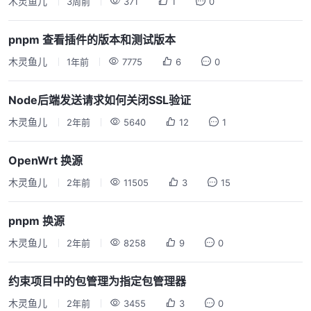
木灵鱼儿
3周前
371
1
0
pnpm 查看插件的版本和测试版本
木灵鱼儿
1年前
7775
6
0
Node后端发送请求如何关闭SSL验证
木灵鱼儿
2年前
5640
12
1
OpenWrt 换源
木灵鱼儿
2年前
11505
3
15
pnpm 换源
木灵鱼儿
2年前
8258
9
0
约束项目中的包管理为指定包管理器
木灵鱼儿
2年前
3455
3
0