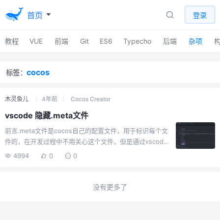
首页
登录
教程
VUE
前端
Git
ES6
Typecho
后端
杂项
cocos
标签：
木灵鱼儿
4年前
Cocos Creator
vscode 隐藏.meta文件
前言.meta文件是cocos自己的配置文件，用于标识每个文
件的，在开发过程中不用关心这个文件，但是通过vscode
打开cocos项目会将.meta和ts这些文件全部显示在一起，
4994
0
0
非常影响开发，得想办法忽略显示这个文件。教程在
vscode设置里搜索：files，找到Files:Exclude，添加一个
新的规则：**/*.meta保存即可。如果不想可视化，可以打
没有更多了
开vscode的json配置文件，填入以下内容：{
"files.exclude": { "**/*.meta": true } }保存也是一样的。