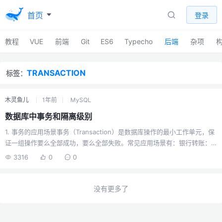
首页
登录
教程
VUE
前端
Git
ES6
Typecho
后端
杂项
TRANSACTION
标签：
木灵鱼儿
1年前
MySQL
数据库中事务和隔离级别
1. 事务的应用场景事务（Transaction）是数据库操作的最小工作单元，保
证一组操作要么全部成功，要么全部失败。常见应用场景有：银行转账：A
账户扣款、B账户加款，必须同时成功或失败。订单处理：下单时扣减库
3316
0
0
存、生成订单、写入日志，三者需一致。批量数据处理：如批量插入、更
新、删除，需保证原子性。实战示例：银行转账START TRANSACTION;
UPDATE accounts SET balance = balance - 100 WHERE user_id = 1;
没有更多了
UPDATE accounts SET balance = balance + 100 WHERE user_id...