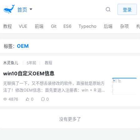
首页
登录
教程
VUE
前端
Git
ES6
Typecho
后端
杂项
OEM
标签：
木灵鱼儿
5年前
教程
win10自定义OEM信息
无聊搞了一下，又不想去装修改的软件，直接就是原始方
法了！修改OEM信息：首先要进入注册表：win + R 运
行，输入regedit；回车打开注册表，然后依次进入：
4876
0
0
HKEY_LOCAL_MACHINE\SOFTWARE\Microsoft\Windo
ws\CurrentVersion\OEMInformation 进入后在右边 新建
字符串值，然后依次创建以下几个命名的文件：
没有更多了
Manufacturer （意思是制造商）Model （意思是型号）
SupportHours （售后时间）SupportPhone （售后电
话）SupportURL （厂商...