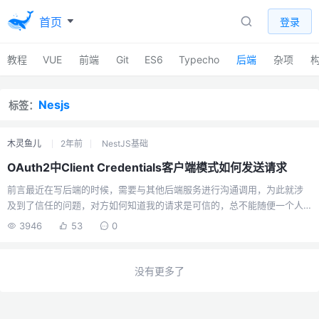
首页
登录
教程
VUE
前端
Git
ES6
Typecho
后端
杂项
Nesjs
标签：
木灵鱼儿
2年前
NestJS基础
OAuth2中Client Credentials客户端模式如何发送请求
前言最近在写后端的时候，需要与其他后端服务进行沟通调用，为此就涉
及到了信任的问题，对方如何知道我的请求是可信的，总不能随便一个人
的请求它就要进行反馈，所以就用到了OAuth2中的Client Credentials 客
3946
53
0
户端模式来实现认证，通过一个指定的api请求获取到token，然后之后的
其它api通信都通过携带这个token来实现认证。其实就和前端的token校验
是模式是一样的，但是唯一不同的就是我怎么去发送一个Client
没有更多了
Credentials规范的请求来获取token。OAuth2 有哪些模式？为了了解
Client Credentials 模式，就不得不了解下OAuth2了。OA...