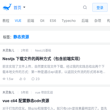
首页
登录
教程
VUE
前端
Git
ES6
Typecho
后端
杂项
静态资源
标签：
木灵鱼儿
2年前
NestJS基础
Nestjs 下载文件的两种方式（包含前端实现）
前言实现了文件上传，自然要实现文件下载，经过我的实践总结出两个下
载本地文件的方式：第一种是通过api请求，以返回文件流的形式将本地文
件返给前端，前端自己接受到文件流后自己把Blob转一下；这种方式的话
1.5w
0
23
可以监听文件是否下载完成，完后下载完后删除本地磁盘上的文件。第二
种是后端将文件存储在本地磁盘上，创建一个访客也能访问的下载目录，
木灵鱼儿
5年前
vue 项目实战
将文件丢到这里，再放开这个目录供访客下载，后端只需要在api返回下载
地址即可。这种方式对于用户来说会更加方便，因为可以使用不同的下载
vue cli4 配置静态cdn资源
工具下载文件。前端也省事，直接创建a链接元素，触发点击就是使用浏览
对于打包的优化，除gzip和按需引入，就只有cdn是效果最明显的了。首先
器下载文件了。教程[hide]文件流下载我就不详细写服务了，直接在控...