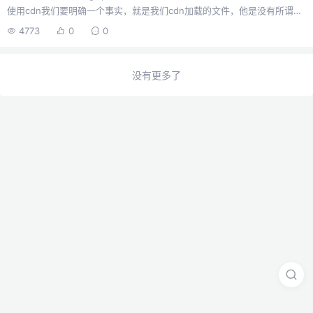
使用cdn我们要明确一个事实，就是我们cdn加载的文件，他是没有所谓的
按需引入的概念，他就是一个完整的包，顶多给你分为基础包、核心包、
4773
0
0
完整包啥的。所以，引入是定死的，不可能说你用到什么功能自动引入什
么功能，那是本地打包才能做到的。就好比如element ui ，本地打包，我
可以按需引入，用到什么引入什么，然后生成一个js文件，但是cdn，你要
没有更多了
么就引入全部功能，要么就自己本地，只能这么二选一。所以，对于像
element ui 这种框架的打包优化，如果你是按需引入，你可能需要调整为
完整引入，因为最终打包使用的是cdn资源...