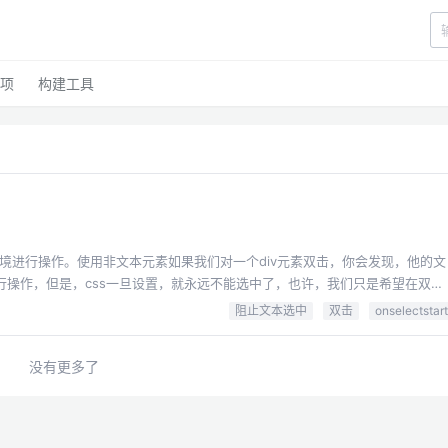
项
构建工具
境进行操作。使用非文本元素如果我们对一个div元素双击，你会发现，他的文
行操作，但是，css一旦设置，就永远不能选中了，也许，我们只是希望在双击
/ -webkit-user-select:
阻止文本选中
双击
onselectstart
none; /*webkit浏览器*/ -ms-user-select: none; /*IE10*/ -khtml-user-sel...
没有更多了