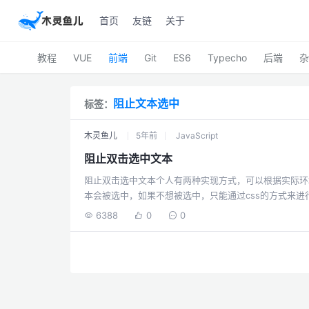
首页
友链
关于
教程
VUE
前端
Git
ES6
Typecho
后端
杂
阻止文本选中
标签：
木灵鱼儿
5年前
JavaScript
阻止双击选中文本
阻止双击选中文本个人有两种实现方式，可以根据实际环
本会被选中，如果不想被选中，只能通过css的方式来进
时不选择，用户滑动选择时已经可以选中文字。css阻止选中.no-select { -moz-user-select: none; /*火狐*
6388
0
0