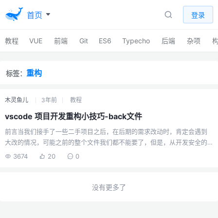
首页
登录
教程
VUE
前端
Git
ES6
Typecho
后端
杂项
重构
标签：
木灵鱼儿
3年前
教程
vscode 项目开发重构小技巧-back文件
前言当我们接手了一些二手项目之后，在后期的需求改动时，肯定会遇到
大改的情况，可能之前的整个文件我们都不能要了，但是，从开发安全的
角度来讲，之前的代码对我们而言是有用的，比如出了问题，我们需要还
3674
20
0
原成旧的，或者逻辑发现问题，需要和旧的逻辑进行比对排查。在linux的
操作中，会有一个很棒的行为习惯，当我们去改动一个很重要的文件时，
会先创建一份.back文件，然后再去改动，如果出现问题，可以用back文件
没有更多了
进行还原。那么这种行为我觉得可以用在前端项目开发中，这样当新代码
出现问题，可以查看旧的代码进行比对，出现问题也能及时还原。当然这
种方式从整体来说，对代码的要求是很高的，需要满足里氏替换原则才能