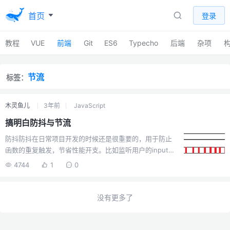
首页
登录
教程
VUE
前端
Git
ES6
Typecho
后端
杂项
节流
标签：
木灵鱼儿
3年前
JavaScript
搞明白防抖与节流
防抖防抖在日常项目开发的时候还是很重要的，用于防止
函数的重复触发，节省性能开支。比如监听用户的input输
入进行api查询，由于input事件每次改变输入的内容都会触
4744
1
0
发，但是一般来说，只有最后一次input才有效，所以会经
常采用防抖的形式来触发。防抖：在一定时间内重复触发
之后只会生效最后一次。如何写一个防抖呢，我们慢慢来<
没有更多了
script > "use strict" const input =
document.querySelector("input");
input.addEventListener("input&quo...