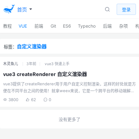
首页
登录
教程
VUE
前端
Git
ES6
Typecho
后端
杂项
自定义渲染器
标签：
木灵鱼儿
3年前
vue3 快速上手
vue3 createRenderer 自定义渲染器
vue3提供了createRenderer用于用户自定义控制渲染，这样的好处就是方
便在不同平台之间的使用！就拿weex来说，它是一个跨平台的移动端解决
方案，除了能够一套代码适配多个系统之外，其实还承载热更新的能力，
3800
62
0
我们都知道web页面是动态的，代码上传后用户刷新页面就能拿到最新的
效果，这个效果其实在原生app上是很难做到的。而weex是阿里的产物，
他们的业务需求非常需要动态更新的功能，就拿淘宝来说，一个店铺的装
没有更多了
修，当然是希望装修完立马就能给用户呈现效果，当然用web网页就可以
啊，但是web网页它没有app级的体验，这两个东西就好像鱼和熊掌一样，
于是乎在两者兼具的路上折腾了很多，weex也...