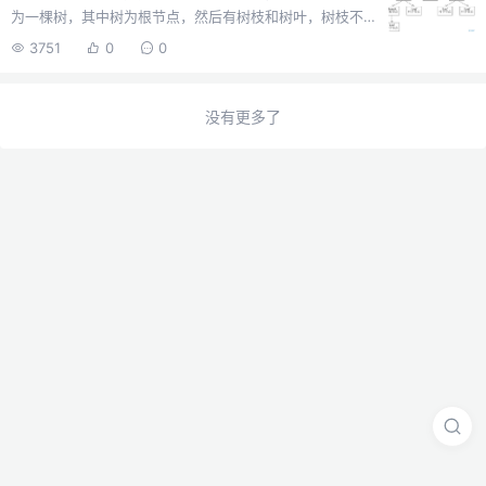
为一棵树，其中树为根节点，然后有树枝和树叶，树枝不
和容器对象都需要实现我们指定的接口，然后我们就可以
断的分叉，树枝上也会有树叶。我们看个图：它是一种将
放心的进行组合了。最终我们可以发现，组合这些对象，
3751
0
0
对象组合成树状的层次结构的模式，用来表示“整体-部分”
得到的是一种树形结构，因此组合模式也被称为树枝...
的关系，使用户对单个对象和组合对象具有一致的访问
性。其实说人话就是，我定义了一个接口，它有一个show
没有更多了
方法，然后所有的对象都得实现，然后对象之间可以嵌
套，因为嵌套了，所以当我调用show方法的时候，这个对
象必须去遍历自己的子级嵌套对象的show方法，不断的重
复，最终得到结果之和。类似于一个递归函数，只不过具
体的处理都在每个对象自身show方法中去实现。组合模式
常常用在：购物车、节点统计购...