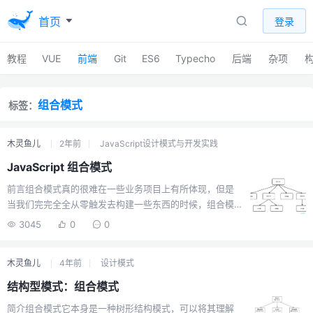
首页
登录
教程
VUE
前端
Git
ES6
Typecho
后端
杂项
组合模式
标签：
木灵鱼儿
2年前
JavaScript设计模式与开发实践
JavaScript 组合模式
前言组合模式真的很难在一些业务项目上有所体现，但是
当我们完完全全从零触发去构建一些东西的时候，组合模
式还是很有用处的。组合模式是一种结构型设计模式，它
3045
0
0
可以让你将对象组合成树形结构以表示部分整体的层次结
构。组合使得用户对单个对象和组合对象的使用具有一致
木灵鱼儿
4年前
设计模式
性。在组合模式中，通常有两种类型的对象：叶子对象
（Leaf）：不包含子对象的对象。容器对象
结构型模式：组合模式
（Composite）：包含叶子对象或其他容器对象。注意重
简介组合模式它本身是一种树形结构模式，可以将其理解
点是这个一致性，我们通过上层类型约束，要求叶子对象