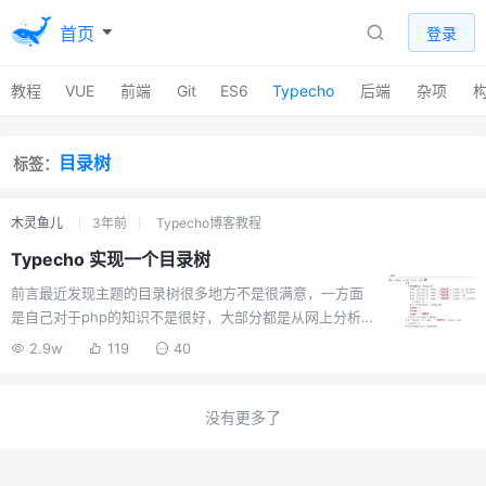
首页
登录
教程
VUE
前端
Git
ES6
Typecho
后端
杂项
目录树
标签：
木灵鱼儿
3年前
Typecho博客教程
Typecho 实现一个目录树
前言最近发现主题的目录树很多地方不是很满意，一方面
是自己对于php的知识不是很好，大部分都是从网上分析的
代码中拿取cv一下就用了，加上重构主题是一个比较大的
2.9w
119
40
工程，所以有些地方都是奔着先跑起来再说的思路。像极
了项目开发时的场景，先上线再说，用户量大了我们再优
化！昨晚我看了下typecho的目录树，都使用了一个全局
没有更多了
变量：global $catalog;$catalog是一个扁平化的数组，里
面存放着按顺序提取的页面h1-h6标题数据，由于php的数
组可视化巨难看，我们先通过ts的方式去了解和实现这个