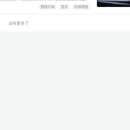
塑，于是这套pbt很遗憾的不能透光了，但是因为是黑
樱桃红轴
蓝牙
机械键盘
菊花向来都很松弛，这样更换键帽，清理都相当方
多一套的pbt，个人感觉手感上也没有这套原装的好。
没有更多了
字符使用的镭雕工艺，这种工艺...