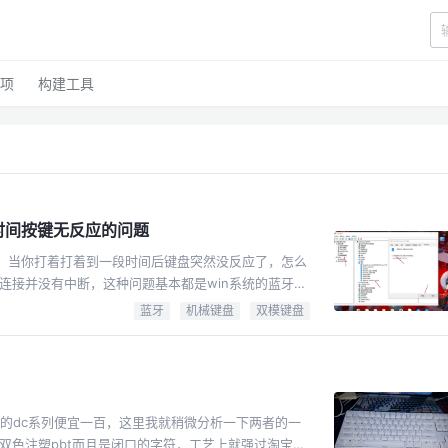
项
构建工具
段时间按键无反应的问题
题，当你打着打着到一段时间后键盘突然没反应了，怎么
连接并没有中断，这种问题基本都是win系统的蓝牙休
—管理——设备管理器——在右侧找到你的蓝牙设备
蓝牙
机械键盘
双模键盘
节约电源——去掉这个选项的勾——确定——大功告
备右键属性即可，具体设备看你自己使用的蓝牙型号
c的dc系列便宜一百，这里我就稍微分析一下两者的一
色注塑pbt而且是闭口的字符，工艺上就强过淘宝39