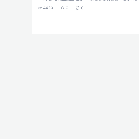
元左右的单色pbt，但是很可惜，高斯采用黑色的材质注
4420
0
0
色的材质，一眼看上去非常清晰舒服。并且，原装的键帽
便，所以我本人是非常倾向于原装键帽，哪怕是购买的80
而和ikbc的dc-87比，ikbc使用的虽然也是pbt，但是