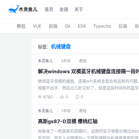
首页
友链
关于
教程
VUE
前端
Git
ES6
Typecho
后端
杂
机械键盘
标签：
木灵鱼儿
5年前
教程
解决windows 双模蓝牙机械键盘连接隔一
使用蓝牙双模的键盘，连接win系统总是会有这样的问
按都不出字，然后过几秒又好了，但是这段时间你的蓝牙
眠导致的。解决办法如下：桌面——我的电脑——右键—
6780
0
0
——右键属性——电源管理——允许计算机关闭此设备以
成！像我的蓝牙是因特尔产的，所以找到因特尔的这个设
木灵鱼儿
7年前
教程
而定！
高斯gs87-D双模 樱桃红轴
闲鱼收了一把高斯的双模87，这款的官方销售价格比ikb
些不同。首先上点图增加一下感受键帽分析键盘使用的是双