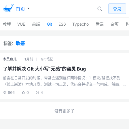
首页
登录
教程
VUE
前端
Git
ES6
Typecho
后端
杂项
敏感
标签：
木灵鱼儿
1月前
Git 笔记
了解并解决 Git 大小写“无感”的幽灵 Bug
前言在日常开发的时候，常常会遇到这样两种情况：1. 模块/路径找不到
（线上崩溃）本地开发、测试一切正常，代码合并提交一气呵成。然而，
一到线上 CI/CD 部署构建，或者同事拉取代码，就直接报“找不到模块/路
666
0
4
径”的错误崩溃了！排查了半天，你一拍大腿：原来是自己把文件夹
app/components/layout 改成了 app/components/Layout（首字母 l 改
为了大写 L），或者把 utils.js 改成了 Utils.js，而 Git 居然完全没有检测
没有更多了
到这个修改！2. 目录名或文件名修改没反应有时候我们可能会将目录名或
文件名由不规范的命名方式改成规范的命名方式，比如 c...