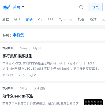
首页
登录
教程
VUE
前端
Git
ES6
Typecho
后端
杂项
字符集
标签：
木灵鱼儿
1年前
MySQL
字符集和排序规则
字符集MySQL 常用的字符集主要有两种：utf8 （又称为 utf8mb3 ）
utf8mb4早期 MySQL 的 utf8 实际上是 utf8mb3 ，它最多只支持每个字
符 3 个字节，无法存储部分特殊字符（如 emoji 表情等需要 4 字节的字
1789
0
0
符）。因此，推荐直接使用 utf8mb4 ，它完全兼容 utf8 ，并且支持所有
Unicode 字符，包括 emoji 和部分生僻汉字。 现在新项目建议无脑使用
木灵鱼儿
3年前
前端功能
utf8mb4 ，避免后续字符集兼容性问题。排序规则（Collation）如果使用
utf8mb4 ，常用的排序规则有：utf8mb4_unicode_ci ：基于 Unicode...
为什么length不准
前言这个问题在最近经常被刷到，虽然我知道怎么解决这