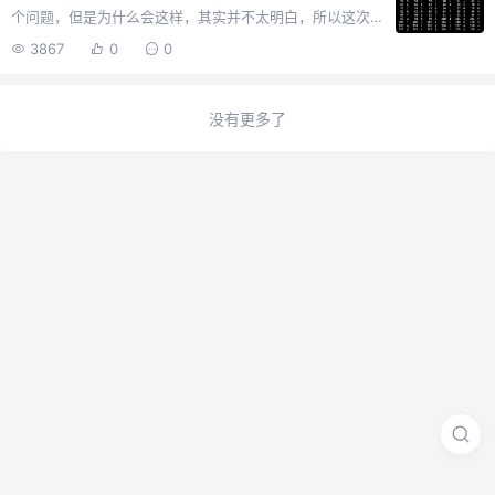
个问题，但是为什么会这样，其实并不太明白，所以这次
特此开一篇文章讲讲为什么length获取字符位数会不准的
3867
0
0
问题，以及我们的解决办法。"𠮷".length //2 "💩".length
//2𠮷与吉利的吉是一个意思，𠮷是异体写法，古文中会出
现。按照我们的认知，上述的length输出应该是1才对，但
没有更多了
事实上却是2。计算机是如何存储字符的早期的ASCII字符
集在计算机中，所有的数据存储最终都是二进制，如何正
确的存储及其识别字符，做法就是定制一个编码规则，让
每个字符都由一个个数字来表示，这些数字被...