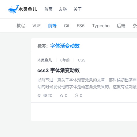
首页
友链
关于
教程
VUE
前端
Git
ES6
Typecho
后端
杂
字体渐变动效
标签：
木灵鱼儿
6年前
CSS
css3 字体渐变动效
以前写过一篇关于字体渐变效果的文章，那时候初出茅庐，啥
站的时候发现他的字体是动态渐变效果的，这就有点刺激
的滤镜效果，也就是hue-rotate()色调转盘，他会
4820
0
0
吧。 p { font-size: 60px; color: #f35626; background-image: linear-gradient(92deg, #f35626 0%,
#feab3a 100%); -webkit-ba...