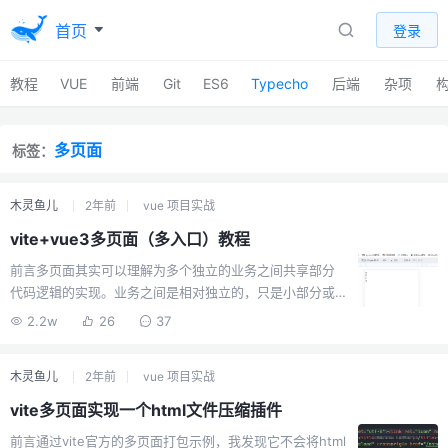
首页
登录
教程
VUE
前端
Git
ES6
Typecho
后端
杂项
多页面
标签：
木灵鱼儿
2年前
vue 项目实战
vite+vue3多页面（多入口）教程
前言多页面其实可以理解为多个独立的业务之间共享部分
代码逻辑的实现。业务之间是相对独立的，只是小部分或
者大部分的代码是可以共用的，常见的一个场景就是：改
2.2w
26
37
头换面形式的换肤。不同的皮肤之间毫无可复用组件代码
的情况下，我们只能将通用的业务逻辑抽离成可复用的部
木灵鱼儿
2年前
vue 项目实战
分，简单点来说就是将数据与ui分离，数据是共用部分，ui
是各自独立。最终衍生出的多页面结构大体如下：pages
vite多页面实现一个html文件压缩插件
├── pageA │ ├── App.vue │ ├── index.html │ ├──
前言通过vite官方的多页面打包示例，我发现它不会将html
main.ts └── pageB ├── App.vue ├── index.html