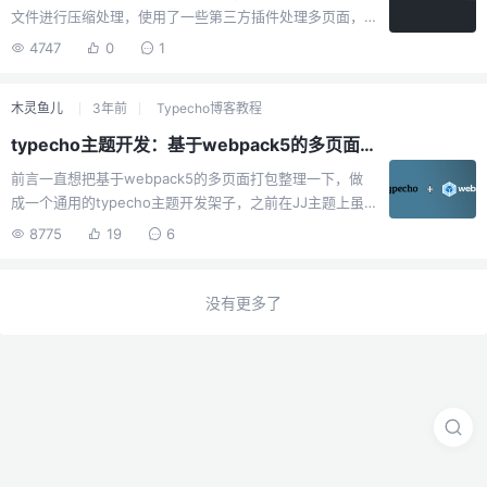
文件进行压缩处理，使用了一些第三方插件处理多页面，
└── ma...
也都无法对html文件进行压缩处理，于是只能自己想办法
4747
0
1
了。效果图教程[hide]依赖安装pnpm i posthtml
htmlnano cssnano terser svgo -D其中主力是posthtml
木灵鱼儿
3年前
Typecho博客教程
和htmlnano，其它依赖都是他们的子依赖。编写插件创建
文件：vite-plugin-html.tsimport type { Plugin } from
typecho主题开发：基于webpack5的多页面打包项目
"vite"; import posthtml from "posthtml"...
前言一直想把基于webpack5的多页面打包整理一下，做
成一个通用的typecho主题开发架子，之前在JJ主题上虽
然以及由部分实现了，但是不是很理想，因为是第一次
8775
19
6
弄，所以还是有些粗糙。现在离职后得了空闲，于是把这
个架子给搭起来了，基于这个架子做前端开发还是很方便
的，起码各种框架都能通过按照包的方式使用，能用上先
没有更多了
进的打包机还是很棒的！仓库地址github地址：webpack-
multiple-entry觉得有用的话麻烦点个Star吧。如果有什么
问题可以提交Issues或者在该文章下面留言