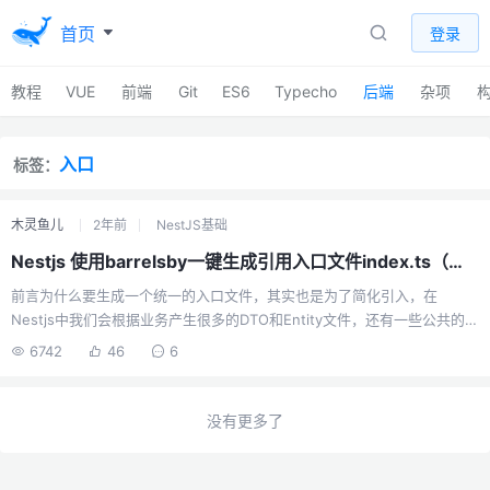
首页
登录
教程
VUE
前端
Git
ES6
Typecho
后端
杂项
入口
标签：
木灵鱼儿
2年前
NestJS基础
Nestjs 使用barrelsby一键生成引用入口文件index.ts（桶文件）
前言为什么要生成一个统一的入口文件，其实也是为了简化引入，在
Nestjs中我们会根据业务产生很多的DTO和Entity文件，还有一些公共的封
装，比如封装的拦截器、过滤器、管道等；这些东西为了方便管理，我们
6742
46
6
都会存放在不同的目录下。比如我个人常用的：common/guards这是一个
自定义守卫的目录，但是不同的守卫它会有自己的一些文件，这是我就会
做二次划分：common/guards/jwt-auth common/guards/content-
没有更多了
type common/guards/index.ts我会将不同的守卫单独再用一个文件夹存
放，然后在同级的情况下使用一个index.ts文件来做...