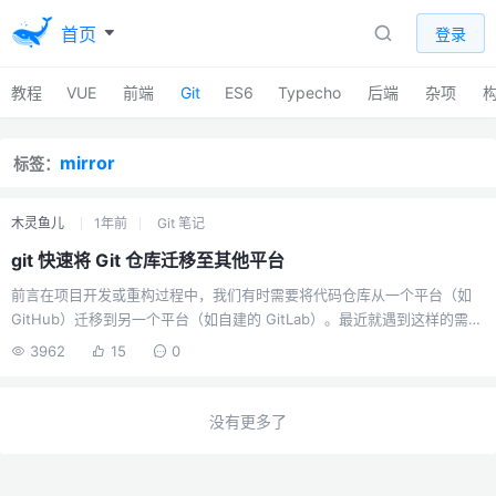
首页
登录
教程
VUE
前端
Git
ES6
Typecho
后端
杂项
mirror
标签：
木灵鱼儿
1年前
Git 笔记
git 快速将 Git 仓库迁移至其他平台
前言在项目开发或重构过程中，我们有时需要将代码仓库从一个平台（如
GitHub）迁移到另一个平台（如自建的 GitLab）。最近就遇到这样的需
求，因此整理了一下迁移的相关知识。准备工作：创建新仓库在开始迁移
3962
15
0
之前，你需要在目标平台（例如 GitLab）上创建一个空仓库。仓库命名：
建议新仓库的名称与旧仓库保持一致，例如 my-project。保持纯净：创建
仓库时，请勿初始化任何文件。不要勾选创建 README.md、.gitignore
没有更多了
或 LICENSE 等选项。一个完全空的仓库是迁移成功的前提，可以避免后续
推送时产生不必要的合并冲突。迁移教程我们提供两种迁移方法，你可以
根据实际需求选择。...