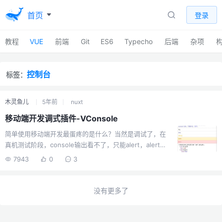
首页
登录
教程
VUE
前端
Git
ES6
Typecho
后端
杂项
控制台
标签：
木灵鱼儿
5年前
nuxt
移动端开发调式插件-VConsole
简单使用移动端开发最蛋疼的是什么？当然是调试了，在
真机测试阶段，console输出看不了，只能alert，alert又
不是能查看对象这种复杂的东西，请求信息也没法看，总
7943
0
3
之就是有点难受。为什么手机就不能像电脑那样f12出来个
控制台呢？于是乎，vConsole 出现了，他是一款移动端的
前端开发者调试面板，可以查看console、网络请求、页面
没有更多了
元素、cookie、localStorage、SessionStorage、手打js
代码并运行，基本就是一个小控制台了，满足了日常开发
调试所需。这个插件是由腾讯开发的，应该是为了微信小