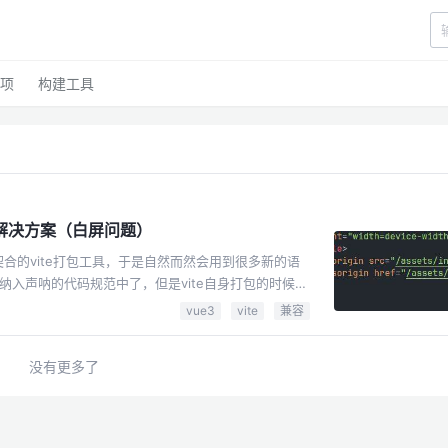
项
构建工具
容的解决方案（白屏问题）
合的vite打包工具，于是自然而然会用到很多新的语
入声呐的代码规范中了，但是vite自身打包的时候，
生ES模块，原生ESM动态导入和import.meta的浏
vue3
vite
兼容
78chrome 87safari 14而我们的可选链正是es2020
这就导致了一些浏览器版本低一点的设备，打开网站就会
没有更多了