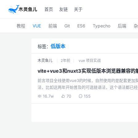
首页
友链
关于
教程
VUE
前端
Git
ES6
Typecho
后端
杂
低版本
标签：
木灵鱼儿
2年前
vue 项目实战
vite+vue3和nuxt3实现低版本浏览器兼
前言项目全线使用vue3的时候，自然使用的是配套更加契
法，比如这两年开始普及的可选链语法，这个语法都已经纳
并不会做过多的兼容处理。默认情况vite的兼容目标是支持原
16.7w
70
155
览器，官方预设的兼容目标如下：es2020edge 88firefox 
版本才有的，所以vite在打包后不会做任何兼容处理，
出现白屏的情况。显然这么新的...