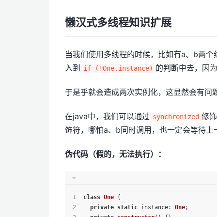
懒汉式多线程知识扩展
当我们使用多线程的时候，比如有a、b两个
入到
的判断中去，因
if (!One.instance)
于是乎就会造成两次实例化，这显然会有问
在java中，我们可以通过
修
synchronized
饰符，哪怕a、b同时调用，也一定会等待上
伪代码（假的，无法执行）：
class
One
 {
private
static
instance
: 
One
;