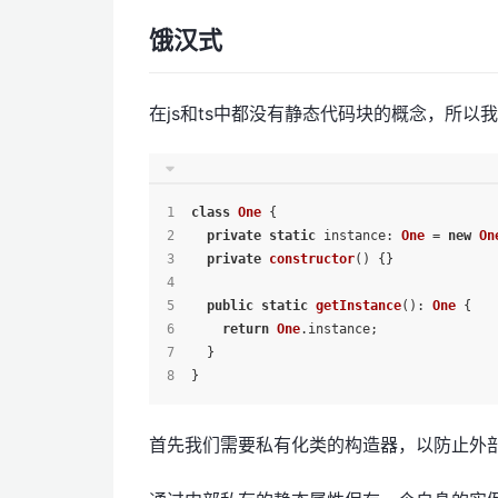
饿汉式
在js和ts中都没有静态代码块的概念，所以
class
One
 {
private
static
instance
: 
One
 = 
new
On
private
constructor
(
) {}
public
static
getInstance
(): 
One
 {
return
One
.
instance
;
  }
}
首先我们需要私有化类的构造器，以防止外