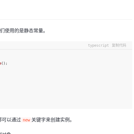
我们使用的是静态常量。
typescript
复制代码
e
();
部可以通过
关键字来创建实例。
new