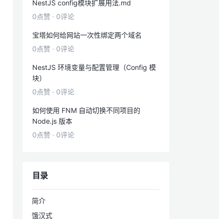
NestJS config模块扩展用法.md
0点赞
·
0评论
宝塔如何给网站一次性绑定两个域名
0点赞
·
0评论
NestJS 环境变量与配置管理（Config 模
块）
0点赞
·
0评论
如何使用 FNM 自动切换不同项目的
Node.js 版本
0点赞
·
0评论
目录
简介
饿汉式