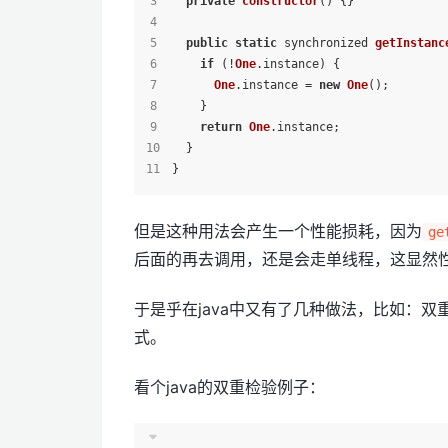
private
constructor
(
) {}
public
static
 synchronized 
getInstanc
if
 (!
One
.
instance
) {
One
.
instance
 = 
new
One
();
    }
return
One
.
instance
;
  }
}
但是这种用法会产生一个性能损耗，因为
ge
后面的再去调用，还是会走单线程，这显然
于是乎在java中又有了几种做法，比如：
式。
看个java的双重检验例子：