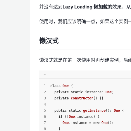
并没有达到
Lazy Loading 懒加载
的效果，从
使用时，我们应该明确一点，如果这个实例
懒汉式
懒汉式就是在第一次使用时再创建实例，后
class
One
 {
private
static
instance
: 
One
;
private
constructor
(
) {}
public
static
getInstance
(): 
One
 {
if
 (!
One
.
instance
) {
One
.
instance
 = 
new
One
();
    }