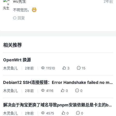
wu先生
2年前
不明觉历。
回复
相关推荐
OpenWrt 换源
木灵鱼儿
2年前
11510
3
15
Debian12 SSH连接报错：Error Handshake failed no matching host key format
木灵鱼儿
2年前
4116
0
0
解决由于淘宝更换了域名导致pnpm安装依赖总是卡主的bug
木灵鱼儿
2年前
4575
0
0