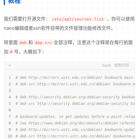
教程
我们需要打开源文件：
，你可以使用
/etc/apt/sources.list
nano编辑或者ssh软件自带的文件管理功能修改文件。
将里面
和
全部注释，注意这个注释是在每行前面
deb
dep-src
加
号，大概如下：
#
bash
复制代码
# deb http://mirrors.ustc.edu.cn/debian/ bookworm main n
# deb-src http://mirrors.ustc.edu.cn/debian/ bookworm ma
# deb http://security.debian.org/debian-security bookwor
# deb-src http://security.debian.org/debian-security boo
# bookworm-updates, to get updates before a point releas
# see https://www.debian.org/doc/manuals/debian-referenc
# deb http://mirrors.ustc.edu.cn/debian/ bookworm-update
# deb-src http://mirrors.ustc.edu.cn/debian/ bookworm-up