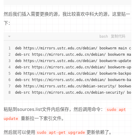
然后我们插入需要更换的源，我比较喜欢中科大的源，这里贴一
下：
bash
复制代码
deb https://mirrors.ustc.edu.cn/debian/ bookworm main co
deb-src https://mirrors.ustc.edu.cn/debian/ bookworm mai
deb https://mirrors.ustc.edu.cn/debian/ bookworm-updates
deb-src https://mirrors.ustc.edu.cn/debian/ bookworm-upd
deb https://mirrors.ustc.edu.cn/debian/ bookworm-backpor
deb-src https://mirrors.ustc.edu.cn/debian/ bookworm-bac
deb https://mirrors.ustc.edu.cn/debian-security/ bookwor
deb-src https://mirrors.ustc.edu.cn/debian-security/ boo
粘贴到sources.list文件内后保存，然后调用命令：
sudo apt
重新拉一下索引文件。
update
然后就可以使用
更新依赖了。
sudo apt-get upgrade