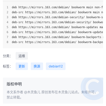
deb https://mirrors.163.com/debian/ bookworm main non-fr
deb-src https://mirrors.163.com/debian/ bookworm main no
deb https://mirrors.163.com/debian-security/ bookworm-se
deb-src https://mirrors.163.com/debian-security/ bookwor
deb https://mirrors.163.com/debian/ bookworm-updates mai
deb-src https://mirrors.163.com/debian/ bookworm-updates
deb https://mirrors.163.com/debian/ bookworm-backports m
deb-src https://mirrors.163.com/debian/ bookworm-backpor
分类：
运维
标签：
更新
换源
debian12
版权申明
本文系作者
@木灵鱼儿
原创发布在木灵鱼儿站点。未经许可，
禁止转载。