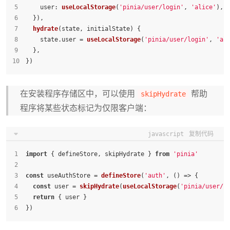
user
: 
useLocalStorage
(
'pinia/user/login'
, 
'alice'
),
  }),
hydrate
(
state, initialState
) {
    state.
user
 = 
useLocalStorage
(
'pinia/user/login'
, 
'al
  },
})
在安装程序存储区中，可以使用
帮助
skipHydrate
程序将某些状态标记为仅限客户端：
javascript
复制代码
import
 { defineStore, skipHydrate } 
from
'pinia'
const
 useAuthStore = 
defineStore
(
'auth'
, 
() =>
 {
const
 user = 
skipHydrate
(
useLocalStorage
(
'pinia/user/l
return
 { user }
})