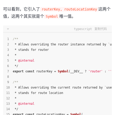
可以看到，它引入了
这两个
routerKey, routeLocationKey
值，这两个其实就是个
唯一值。
Symbol
typescript
复制代码
/**
 * Allows overriding the router instance returned by `us
 * stands for router
 *
 * 
@internal
 */
export
const
 routerKey = 
Symbol
(__DEV__ ? 
'router'
 : 
''
)
/**
 * Allows overriding the current route returned by `useR
 * stands for route location
 *
 * 
@internal
 */
export
const
 routeLocationKey = 
Symbol
(