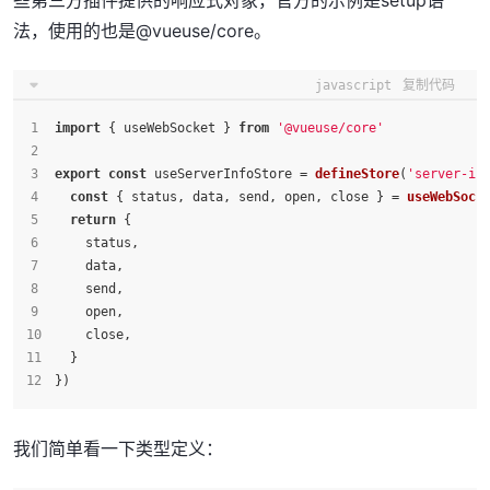
些第三方插件提供的响应式对象，官方的示例是setup语
法，使用的也是@vueuse/core。
javascript
复制代码
import
 { useWebSocket } 
from
'@vueuse/core'
export
const
 useServerInfoStore = 
defineStore
(
'server-in
const
 { status, data, send, open, close } = 
useWebSock
return
 {
    status,
    data,
    send,
    open,
    close,
  }
})
我们简单看一下类型定义：