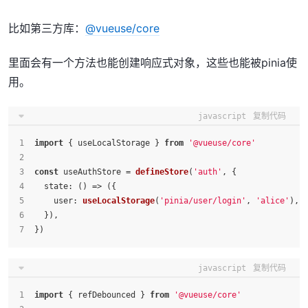
比如第三方库：
@vueuse/core
里面会有一个方法也能创建响应式对象，这些也能被pinia使
用。
javascript
复制代码
import
 { useLocalStorage } 
from
'@vueuse/core'
const
 useAuthStore = 
defineStore
(
'auth'
, {
state
: 
() =>
 ({
user
: 
useLocalStorage
(
'pinia/user/login'
, 
'alice'
),
  }),
})
javascript
复制代码
import
 { refDebounced } 
from
'@vueuse/core'