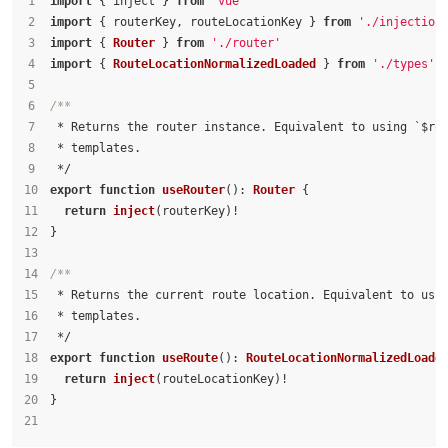
import
 { inject } 
from
'vue'
import
 { routerKey, routeLocationKey } 
from
'./injection
import
 { 
Router
 } 
from
'./router'
import
 { 
RouteLocationNormalizedLoaded
 } 
from
'./types'
/**
 * Returns the router instance. Equivalent to using `$ro
 * templates.
 */
export
function
useRouter
(
): 
Router
 {
return
inject
(routerKey)!
}
/**
 * Returns the current route location. Equivalent to usi
 * templates.
 */
export
function
useRoute
(
): 
RouteLocationNormalizedLoade
return
inject
(routeLocationKey)!
}