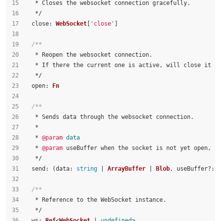
   * Closes the websocket connection gracefully.
   */
close
: 
WebSocket
[
'close'
]
/**
   * Reopen the websocket connection.
   * If there the current one is active, will close it b
   */
open
: 
Fn
/**
   * Sends data through the websocket connection.
   *
   * 
@param
data
   * 
@param
 useBuffer when the socket is not yet open, s
   */
send
: 
(
data
: 
string
 | 
ArrayBuffer
 | 
Blob
, useBuffer?: 
/**
   * Reference to the WebSocket instance.
   */
ws
: 
Ref
<
WebSocket
 | 
undefined
>