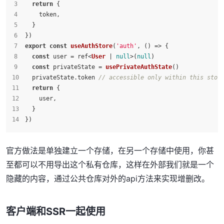
return
 {
    token,
  }
})
export
const
useAuthStore
(
'auth'
, 
() =>
 {
const
 user = ref<
User
 | 
null
>(
null
)
const
 privateState = 
usePrivateAuthState
()
  privateState.
token
// accessible only within this stor
return
 {
    user,
  }
})
官方做法是单独建立一个存储，在另一个存储中使用，你甚
至都可以不用导出这个私有仓库，这样在外部我们就是一个
隐藏的内容，通过公共仓库对外的api方法来实现增删改。
客户端和SSR一起使用