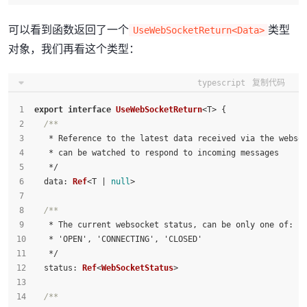
可以看到函数返回了一个
类型
UseWebSocketReturn<Data>
对象，我们再看这个类型：
typescript
复制代码
export
interface
UseWebSocketReturn
<T> {
/**
   * Reference to the latest data received via the webso
   * can be watched to respond to incoming messages
   */
data
: 
Ref
<T | 
null
>
/**
   * The current websocket status, can be only one of:
   * 'OPEN', 'CONNECTING', 'CLOSED'
   */
status
: 
Ref
<
WebSocketStatus
>
/**