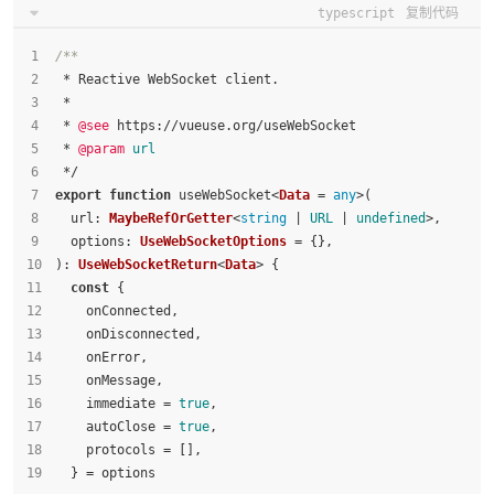
typescript
复制代码
/**
 * Reactive WebSocket client.
 *
 * 
@see
 https://vueuse.org/useWebSocket
 * 
@param
url
 */
export
function
 useWebSocket<
Data
 = 
any
>(
url
: 
MaybeRefOrGetter
<
string
 | 
URL
 | 
undefined
>,
options
: 
UseWebSocketOptions
 = {},
): 
UseWebSocketReturn
<
Data
> {
const
 {
    onConnected,
    onDisconnected,
    onError,
    onMessage,
    immediate = 
true
,
    autoClose = 
true
,
    protocols = [],
  } = options