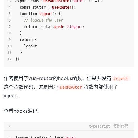
export
const
useAuthStore
(
'auth'
, 
() =>
 {
const
 router = 
useRouter
()
function
logout
(
) {
// logout the user
return
 router.
push
(
'/login'
)
  }
return
 {
    logout
  }
})
作者使用了vue-router的hooks函数，但是并没有
inject
这个函数代码，这是因为
函数内部使用了
useRouter
inject。
查看hooks源码：
typescript
复制代码