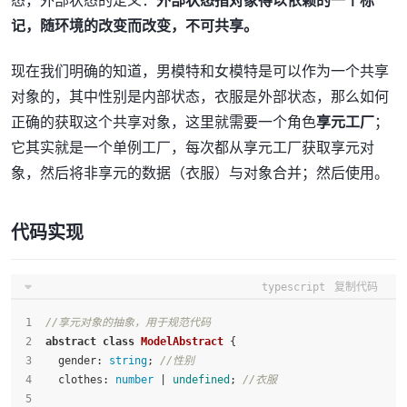
态，外部状态的定义：
外部状态指对象得以依赖的一个标
记，随环境的改变而改变，不可共享。
现在我们明确的知道，男模特和女模特是可以作为一个共享
对象的，其中性别是内部状态，衣服是外部状态，那么如何
正确的获取这个共享对象，这里就需要一个角色
享元工厂
；
它其实就是一个单例工厂，每次都从享元工厂获取享元对
象，然后将非享元的数据（衣服）与对象合并；然后使用。
代码实现
typescript
复制代码
//享元对象的抽象，用于规范代码
abstract
class
ModelAbstract
 {
gender
: 
string
; 
//性别
clothes
: 
number
 | 
undefined
; 
//衣服