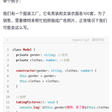
举个例子：
我们有一个服装工厂，它有男装和女装衣服各100套，为了
销售，需要模特来帮忙拍照做成广告照片，正常情况下我们
可能会这么写。
typescript
复制代码
class
Model
 {
private
gender
: 
string
; 
//性别
private
clothes
: 
number
; 
//衣服
constructor
(
gender
: 
string
, 
clothes
: 
number
) {
this
.
gender
 = gender;
this
.
clothes
 = clothes;
  }
//拍照
takingPictures
(): 
void
 {
console
.
log
(
`
${
this
.gender}
模特，穿了第
${
this
.clothes}