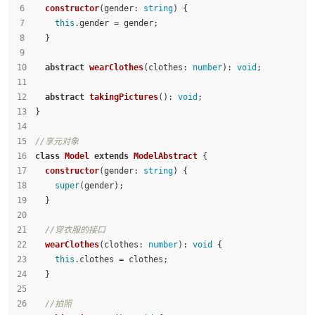
constructor
(
gender
: 
string
) {
this
.
gender
 = gender;
  }
abstract
wearClothes
(
clothes
: 
number
): 
void
;
abstract
takingPictures
(): 
void
;
}
//享元对象
class
Model
extends
ModelAbstract
 {
constructor
(
gender
: 
string
) {
super
(gender);
  }
//穿衣服的接口
wearClothes
(
clothes
: 
number
): 
void
 {
this
.
clothes
 = clothes;
  }
//拍照