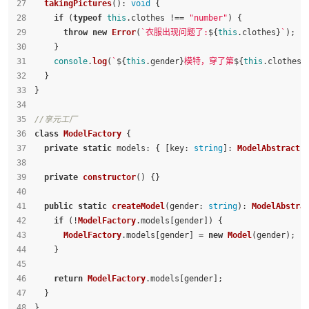
takingPictures
(): 
void
 {
if
 (
typeof
this
.
clothes
 !== 
"number"
) {
throw
new
Error
(
`衣服出现问题了:
${
this
.clothes}
`
);
    }
console
.
log
(
`
${
this
.gender}
模特，穿了第
${
this
.clothes}
  }
}
//享元工厂
class
ModelFactory
 {
private
static
models
: { [
key
: 
string
]: 
ModelAbstract
 
private
constructor
(
) {}
public
static
createModel
(
gender
: 
string
): 
ModelAbstra
if
 (!
ModelFactory
.
models
[gender]) {
ModelFactory
.
models
[gender] = 
new
Model
(gender);
    }
return
ModelFactory
.
models
[gender];
  }
}