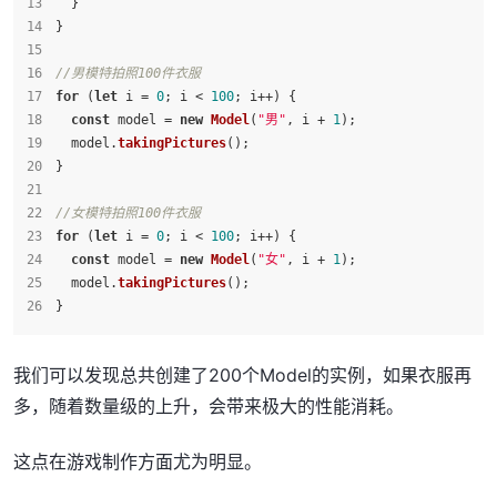
  }
}
//男模特拍照100件衣服
for
 (
let
 i = 
0
; i < 
100
; i++) {
const
 model = 
new
Model
(
"男"
, i + 
1
);
  model.
takingPictures
();
}
//女模特拍照100件衣服
for
 (
let
 i = 
0
; i < 
100
; i++) {
const
 model = 
new
Model
(
"女"
, i + 
1
);
  model.
takingPictures
();
}
我们可以发现总共创建了200个Model的实例，如果衣服再
多，随着数量级的上升，会带来极大的性能消耗。
这点在游戏制作方面尤为明显。