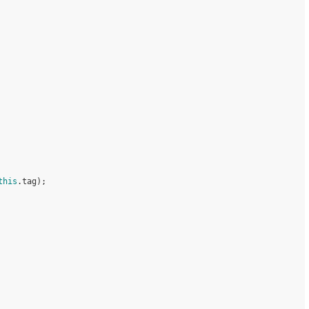
this
.
tag
);