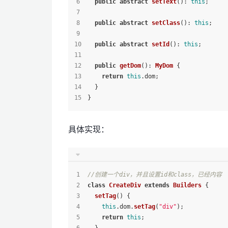
public
abstract
setText
(): 
this
;
public
abstract
setClass
(): 
this
;
public
abstract
setId
(): 
this
;
public
getDom
(): 
MyDom
 {
return
this
.
dom
;
  }
}
具体实现：
//创建一个div，并且设置id和class，已经内容
class
CreateDiv
extends
Builders
 {
setTag
(
) {
this
.
dom
.
setTag
(
"div"
);
return
this
;