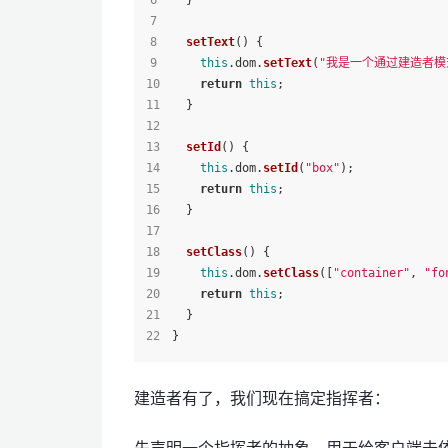
  }
setText
(
) {
this
.
dom
.
setText
(
"我是一个通过建造者模式
return
this
;
  }
setId
(
) {
this
.
dom
.
setId
(
"box"
);
return
this
;
  }
setClass
(
) {
this
.
dom
.
setClass
([
"container"
, 
"fo
return
this
;
  }
}
建造者有了，我们现在搞定指挥者：