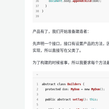
document
.
body
.
appendChild
(dom);
  }
}
产品有了，我们开始准备建造者：
先声明一个接口，接口有设置产品的方法，
实现，所以直接写在父类了。
为了构建的时候省事，所以我要求每个方法最
abstract
class
Builders
 {
protected
dom
: 
MyDom
 = 
new
MyDom
();
public
abstract
setTag
(): 
this
;