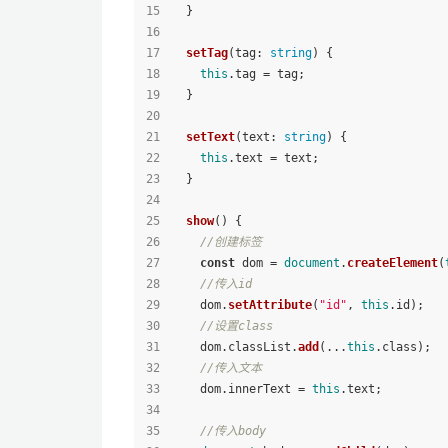
  }
setTag
(
tag
: 
string
) {
this
.
tag
 = tag;
  }
setText
(
text
: 
string
) {
this
.
text
 = text;
  }
show
(
) {
//创建标签
const
 dom = 
document
.
createElement
(
//传入id
    dom.
setAttribute
(
"id"
, 
this
.
id
);
//设置class
    dom.
classList
.
add
(...
this
.
class
);
//传入文本
    dom.
innerText
 = 
this
.
text
;
//传入body