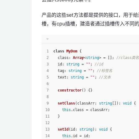
产品的这些set方法都是提供的接口，用于
槽，有cpu插槽，建造者通过插槽传入不同
class
MyDom
 {
class
: 
Array
<
string
> = []; 
//class类名
id
: 
string
 = 
""
; 
//id
tag
: 
string
 = 
""
; 
//标签名
text
: 
string
 = 
""
; 
//文本
constructor
(
) {}
setClass
(
classArr
: 
string
[]): 
void
 {
this
.
class
 = classArr;
  }
setId
(
id
: 
string
): 
void
 {
this
.
id
 = id;