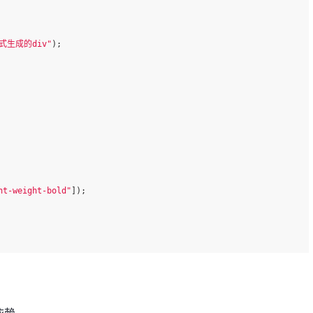
生成的div"
);
nt-weight-bold"
]);