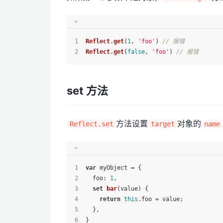
Reflect
.
get
(
1
, 
'foo'
) 
// 报错
Reflect
.
get
(
false
, 
'foo'
) 
// 报错
set 方法
方法设置
对象的
Reflect.set
target
name
var
 myObject = {
foo
: 
1
,
set
bar
(
value
) {
return
this
.
foo
 = value;
  },
}