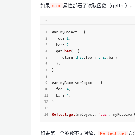
如果
属性部署了读取函数（getter）
name
var
 myObject = {
foo
: 
1
,
bar
: 
2
,
get
baz
() {
return
this
.
foo
 + 
this
.
bar
;
  },
};
var
 myReceiverObject = {
foo
: 
4
,
bar
: 
4
,
};
Reflect
.
get
(myObject, 
'baz'
, myReceiver
如果第一个参数不是对象，
方
Reflect.get