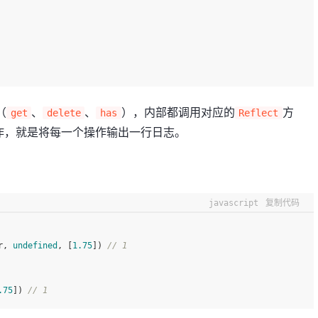
（
、
、
），内部都调用对应的
方
get
delete
has
Reflect
作，就是将每一个操作输出一行日志。
。
javascript
复制代码
r
, 
undefined
, [
1.75
]) 
// 1
.75
]) 
// 1