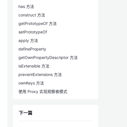
has 方法
construct 方法
getPrototypeOf 方法
setPrototypeOf
apply 方法
defineProperty
getOwnPropertyDescriptor 方法
isExtensible 方法
preventExtensions 方法
ownKeys 方法
使用 Proxy 实现观察者模式
下一篇