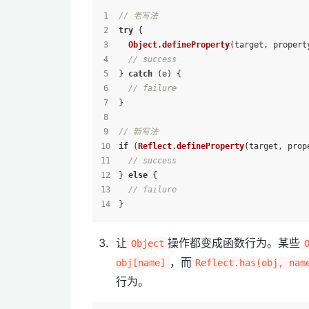
// 老写法
try
 {
Object
.
defineProperty
(target, propert
// success
} 
catch
 (e) {
// failure
}
// 新写法
if
 (
Reflect
.
defineProperty
(target, prop
// success
} 
else
 {
// failure
}
让
操作都变成函数行为。某些
Object
，而
obj[name]
Reflect.has(obj, nam
行为。