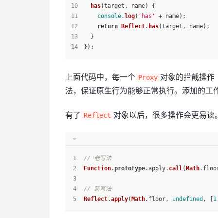
has
(
target, name
) {
console
.
log
(
'has'
 + name);
return
Reflect
.
has
(target, name);
  }
});
上面代码中，每一个
对象的拦截操作
Proxy
法，保证原生行为能够正常执行。添加的工
有了
对象以后，很多操作会更易读
Reflect
// 老写法
Function
.
prototype
.
apply
.
call
(
Math
.
floo
// 新写法
Reflect
.
apply
(
Math
.
floor
, 
undefined
, [
1