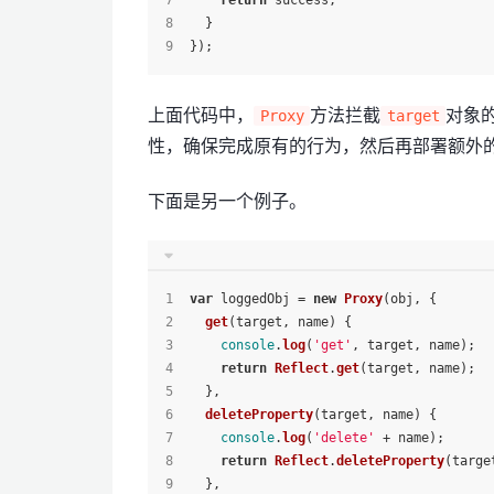
return
 success;
  }
});
上面代码中，
方法拦截
对象
Proxy
target
性，确保完成原有的行为，然后再部署额外
下面是另一个例子。
var
 loggedObj = 
new
Proxy
(obj, {
get
(
target, name
) {
console
.
log
(
'get'
, target, name);
return
Reflect
.
get
(target, name);
  },
deleteProperty
(
target, name
) {
console
.
log
(
'delete'
 + name);
return
Reflect
.
deleteProperty
(targe
  },