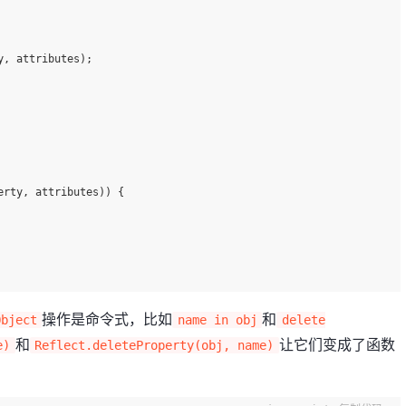
y, attributes);
erty, attributes)) {
操作是命令式，比如
和
Object
name in obj
delete
和
让它们变成了函数
e)
Reflect.deleteProperty(obj, name)