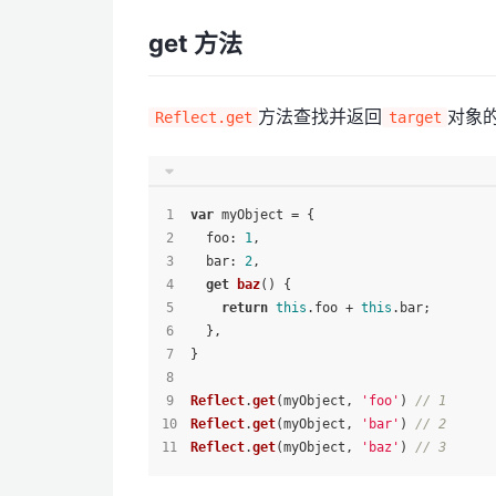
get 方法
方法查找并返回
对象
Reflect.get
target
var
 myObject = {
foo
: 
1
,
bar
: 
2
,
get
baz
() {
return
this
.
foo
 + 
this
.
bar
;
  },
}
Reflect
.
get
(myObject, 
'foo'
) 
// 1
Reflect
.
get
(myObject, 
'bar'
) 
// 2
Reflect
.
get
(myObject, 
'baz'
) 
// 3