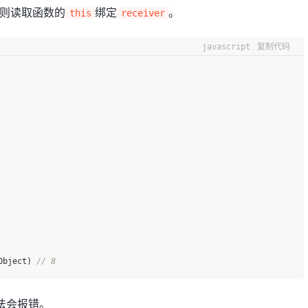
，则读取函数的
绑定
。
this
receiver
javascript
复制代码
Object) 
// 8
法会报错。