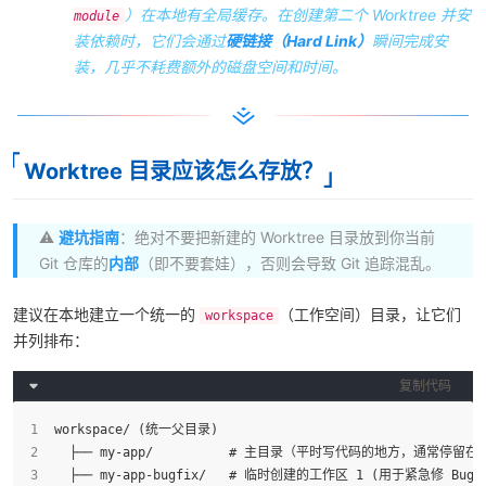
）在本地有全局缓存。在创建第二个 Worktree 并安
module
装依赖时，它们会通过
硬链接（Hard Link）
瞬间完成安
装，几乎不耗费额外的磁盘空间和时间。
Worktree 目录应该怎么存放？
⚠️
避坑指南
：绝对不要把新建的 Worktree 目录放到你当前
Git 仓库的
内部
（即不要套娃），否则会导致 Git 追踪混乱。
建议在本地建立一个统一的
（工作空间）目录，让它们
workspace
并列排布：
复制代码
workspace/ (统一父目录)
  ├── my-app/          # 主目录（平时写代码的地方，通常停留在 
  ├── my-app-bugfix/   # 临时创建的工作区 1 (用于紧急修 Bug)