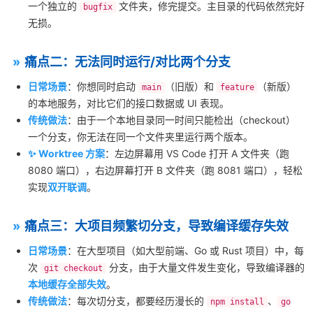
一个独立的
文件夹，修完提交。主目录的代码依然完好
bugfix
无损。
痛点二：无法同时运行/对比两个分支
日常场景
：你想同时启动
（旧版）和
（新版）
main
feature
的本地服务，对比它们的接口数据或 UI 表现。
传统做法
：由于一个本地目录同一时间只能检出（checkout）
一个分支，你无法在同一个文件夹里运行两个版本。
✨ Worktree 方案
：左边屏幕用 VS Code 打开 A 文件夹（跑
8080 端口），右边屏幕打开 B 文件夹（跑 8081 端口），轻松
实现
双开联调
。
痛点三：大项目频繁切分支，导致编译缓存失效
日常场景
：在大型项目（如大型前端、Go 或 Rust 项目）中，每
次
分支，由于大量文件发生变化，导致编译器的
git checkout
本地缓存全部失效
。
传统做法
：每次切分支，都要经历漫长的
、
npm install
go