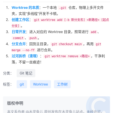
Worktree 的本质
：一个本地
仓库，物理上多开文件
.git
夹，实现“多线程”开发不卡顿。
创建工作区
：
git worktree add [-b 新分支名] <新路径> [起点
。
分支]
日常开发
：进入对应的 Worktree 目录，照常进行
、
add
、
。
commit
push
分支合并
：回到主目录，
，再用
git checkout main
git
进行合并。
merge --no-ff
过河拆桥（清理）
：
，干净利
git worktree remove <路径>
落，不留一丝痕迹！
分类：
Git 笔记
标签：
git
Worktree
工作树
版权申明
本文系作者
@木灵鱼儿
原创发布在木灵鱼儿站点。未经许可，