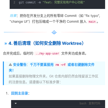
git commit -m 
"feat: 完整实现用户中心功能"
效果
：把你在开发分支上的所有零碎 Commit（如 "fix typo",
"change UI"）打包压缩成一个干净的 Commit 放入
。
main
4. 善后清理（如何安全删除 Worktree）
合并完成后，临时的
文件夹功成身退。
../my-app-user
⚠️
安全警告
：
千万不要直接用
或者右键删除文件
rm -rf
夹！
如果直接删除物理文件夹，Git 仓库内部仍然会残留该工作区
的注册信息。请遵循以下标准步骤：
回到主目录
：
bash
复制代码