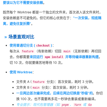
要误以为它不需要安装依赖
。
既然每个 Worktree 都是一个独立的文件夹，首次进入该文件夹时，
安装依赖是不可避免的。但它的核心优势在于：
“一次安装，彻底隔
离，避免往复折腾”
。
场景直观对比
使用普通切分支 (
)
：
checkout
每次从
（有新依赖）切回
（无新依赖）再切回
feature
main
去，你都需要
来回运行
并等待编译器重新构建
。
npm install
切 10 次，你就要痛苦地等待 10 次。
使用 Worktree
：
文件夹 A (
分支)：首次安装，耗时 3 分钟。
feature
文件夹 B (
分支)：首次安装，耗时 3 分钟。
main
一旦两边首次编译完成，后续在两边切换是“秒级”的
。你切
换 100 次，也不需要再多花一秒钟去重装或重新编译。
专业提示：现代包管理器（如
、
或
pnpm
Yarn
Go