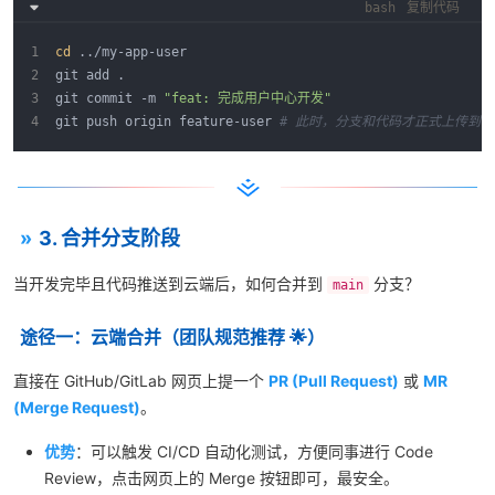
bash
复制代码
cd
 ../my-app-user
git add .
git commit -m 
"feat: 完成用户中心开发"
git push origin feature-user 
# 此时，分支和代码才正式上传到云
3. 合并分支阶段
当开发完毕且代码推送到云端后，如何合并到
分支？
main
途径一：云端合并（团队规范推荐 🌟）
直接在 GitHub/GitLab 网页上提一个
PR (Pull Request)
或
MR
(Merge Request)
。
优势
：可以触发 CI/CD 自动化测试，方便同事进行 Code
Review，点击网页上的 Merge 按钮即可，最安全。