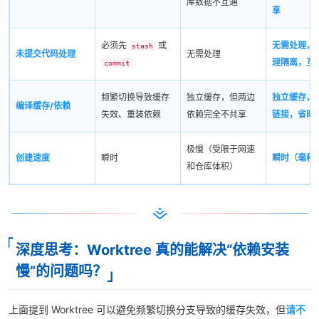
库数据不互通
享
必须先
或
无需处理，
stash
未提交代码处理
无需处理
理隔离，互
commit
频繁切换导致缓存
独立缓存，但两边
独立缓存，
编译缓存/依赖
失效、重装依赖
依赖完全不共享
链接，省时
极慢（受限于网速
创建速度
瞬时
瞬时（毫秒
和仓库体积）
深度思考：Worktree 真的能解决“依赖安装
慢”的问题吗？
上面提到 Worktree 可以避免频繁切换分支导致的缓存失效，但
请不