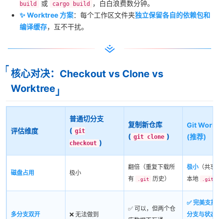
或
，白白浪费数分钟。
build
cargo build
✨ Worktree 方案
：每个工作区文件夹
独立保留各自的依赖包和
编译缓存
，互不干扰。
核心对决：Checkout vs Clone vs
Worktree
普通切分支
复制新仓库
Git Workt
(
评估维度
git
(
)
(推荐)
git clone
)
checkout
翻倍（重复下载所
极小
（共享
磁盘占用
极小
有
历史）
本地
.git
.git
✅ 完美支持
✅ 可以，但两个仓
多分支双开
❌ 无法做到
分支与状态