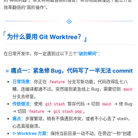
效率翻倍的“高阶操作”。
为什么要用 Git Worktree？
在日常开发中，你一定遇到过以下三个
“破防瞬间”
：
痛点一：紧急修 Bug，代码写了一半无法 commit
日常场景
：你正在
分支写新功能，代码改得乱七八
feature
糟，连编译都通不过。突然接到紧急线上 Bug，需要切到
main
分支去修复。
传统做法
：使用
暂存代码 → 切到
→ 修 Bug
git stash
main
→ 切回
→
。
feature
git stash pop
痛点
：步骤繁琐，稍有不慎遇到冲突，或者不小心丢了 stash，
心态直接崩溃。
✨ Worktree 方案
：保持当前目录一动不动。在旁边“一秒”创建