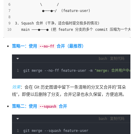
            \       /
             ●───●─/  (feature-user)
3. Squash 合并 (干净，适合临时提交极多的情况)
   main ───●───● (把 feature 分支的多个 commit 压缩为一个大 c
策略一：使用
合并（最推荐）
--no-ff
bash
复制代码
git merge --no-ff feature-user -m 
"merge: 合并用户中心
效果
：会在 Git 历史图谱中留下一条清晰的分叉又合并的“耳朵
线”，即便以后删除了分支，合并记录也永久保留，方便追溯。
策略二：使用
合并
--squash
bash
复制代码
git merge --squash feature-user