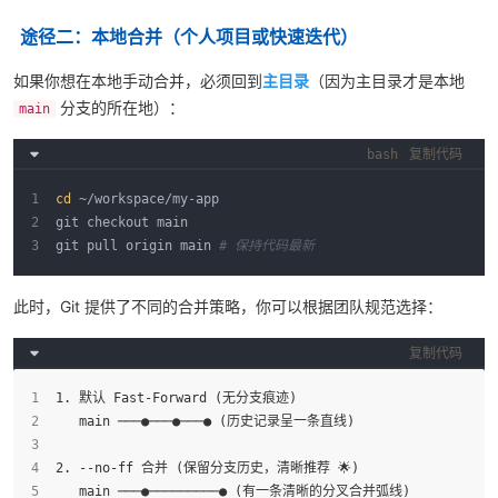
途径二：本地合并（个人项目或快速迭代）
如果你想在本地手动合并，必须回到
主目录
（因为主目录才是本地
分支的所在地）：
main
bash
复制代码
cd
 ~/workspace/my-app
git checkout main
git pull origin main 
# 保持代码最新
此时，Git 提供了不同的合并策略，你可以根据团队规范选择：
复制代码
1. 默认 Fast-Forward (无分支痕迹)
   main ───●───●───● (历史记录呈一条直线)
2. --no-ff 合并 (保留分支历史，清晰推荐 🌟)
   main ───●─────────● (有一条清晰的分叉合并弧线)