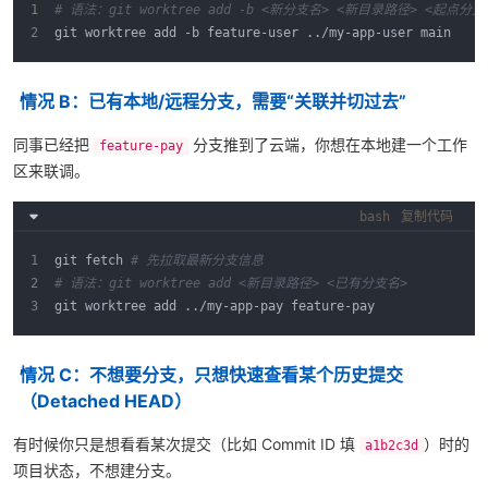
# 语法：git worktree add -b <新分支名> <新目录路径> <起点分支
git worktree add -b feature-user ../my-app-user main
情况 B：已有本地/远程分支，需要“关联并切过去”
同事已经把
分支推到了云端，你想在本地建一个工作
feature-pay
区来联调。
bash
复制代码
git fetch 
# 先拉取最新分支信息
# 语法：git worktree add <新目录路径> <已有分支名>
git worktree add ../my-app-pay feature-pay
情况 C：不想要分支，只想快速查看某个历史提交
（Detached HEAD）
有时候你只是想看看某次提交（比如 Commit ID 填
）时的
a1b2c3d
项目状态，不想建分支。