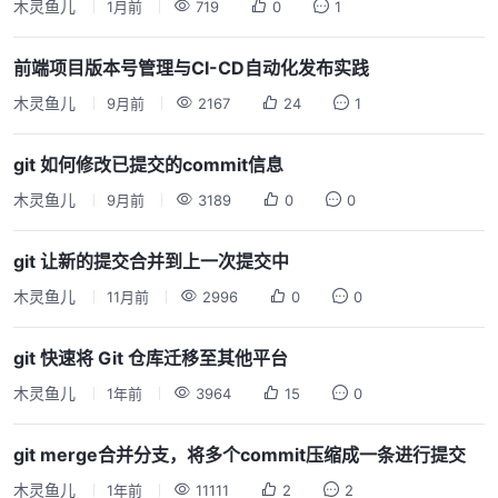
木灵鱼儿
1月前
719
0
1
前端项目版本号管理与CI-CD自动化发布实践
木灵鱼儿
9月前
2167
24
1
git 如何修改已提交的commit信息
木灵鱼儿
9月前
3189
0
0
git 让新的提交合并到上一次提交中
木灵鱼儿
11月前
2996
0
0
git 快速将 Git 仓库迁移至其他平台
木灵鱼儿
1年前
3964
15
0
git merge合并分支，将多个commit压缩成一条进行提交
木灵鱼儿
1年前
11111
2
2