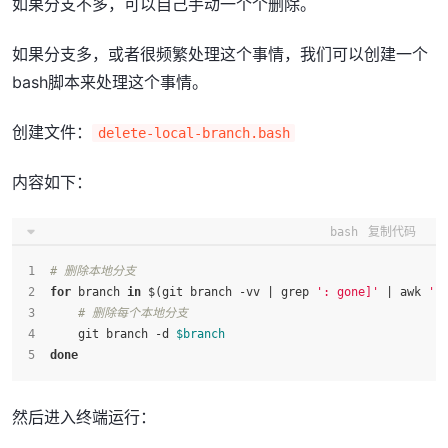
如果分支不多，可以自己手动一个个删除。
如果分支多，或者很频繁处理这个事情，我们可以创建一个
bash脚本来处理这个事情。
创建文件：
delete-local-branch.bash
内容如下：
bash
复制代码
# 删除本地分支
for
 branch 
in
 $(git branch -vv | grep 
': gone]'
 | awk 
'{
# 删除每个本地分支
    git branch -d 
$branch
done
然后进入终端运行：