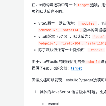
在vite的构建选项中有一个
选项，用
target
项的默认值也不同。
vite5版本，默认值为：
，表
'modules'
版本的浏览器
'chrome87', 'safari14']
vite6版本（v7.0），默认值为：
'basel
'edge107', 'firefox104', 'safari16'
除了默认值还有一个特殊值：
'esnext'
由于vite在build的时候使用的是
进
esbuild
提供了esbuild的文档：
target
阅读文档可以发现，esbuild的target选
具体的JavaScript 语言版本/环境，比
esnext