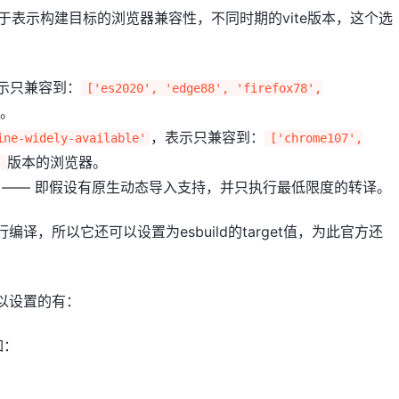
于表示构建目标的浏览器兼容性，不同时期的vite版本，这个选
示只兼容到：
['es2020', 'edge88', 'firefox78',
。
，表示只兼容到：
ine-widely-available'
['chrome107',
版本的浏览器。
]
—— 即假设有原生动态导入支持，并只执行最低限度的转译。
行编译，所以它还可以设置为esbuild的target值，为此官方还
项可以设置的有：
如：