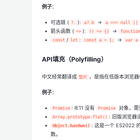
例子
：
可选链 (
):
->
?.
a?.b
a === null ||
箭头函数 (
):
->
=>
() => {}
functio
/
:
->
const
let
const a = 1;
var a
API填充（Polyfilling）
中文经常翻译成
，是指在低版本浏览器
垫片
例子
：
: IE11 没有
对象，需
Promise
Promise
: 旧版浏览
Array.prototype.flat()
: 这是一个 ES202
Object.hasOwn()
数。