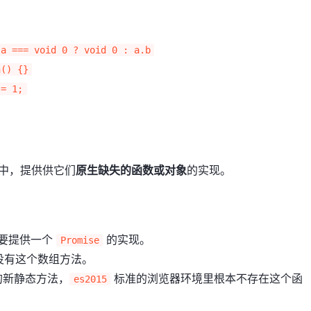
 a === void 0 ? void 0 : a.b
n() {}
 = 1;
中，提供供它们
原生缺失的函数或对象
的实现。
要提供一个
的实现。
Promise
器没有这个数组方法。
2 的新静态方法，
标准的浏览器环境里根本不存在这个函
es2015