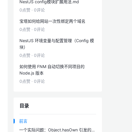
NestJS config模块扩展用法.md
0点赞
·
0评论
宝塔如何给网站一次性绑定两个域名
0点赞
·
0评论
NestJS 环境变量与配置管理（Config 模
块）
0点赞
·
0评论
如何使用 FNM 自动切换不同项目的
Node.js 版本
0点赞
·
0评论
目录
前言
一个实际问题：Object.hasOwn 引发的兼容性报错