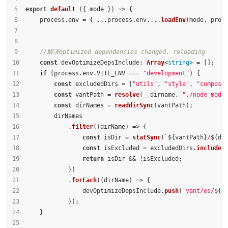
export
default
 ({ mode }) => {
    process.
env
 = { ...process.
env
,...
loadEnv
(mode, proc
//解决optimized dependencies changed. reloading
const
devOptimizeDepsInclude
: 
Array
<
string
> = [];
if
 (process.
env
.
VITE_ENV
 === 
"development"
) {
const
 excludedDirs = [
"utils"
, 
"style"
, 
"composa
const
 vantPath = 
resolve
(__dirname, 
"./node_modu
const
 dirNames = 
readdirSync
(vantPath);
        dirNames
            .
filter
(
(
dirName
) =>
 {
const
 isDir = 
statSync
(
`
${vantPath}
/
${di
const
 isExcluded = excludedDirs.
includes
return
 isDir && !isExcluded;
            })
            .
forEach
(
(
dirName
) =>
 {
                devOptimizeDepsInclude.
push
(
`vant/es/
${d
            });
    }