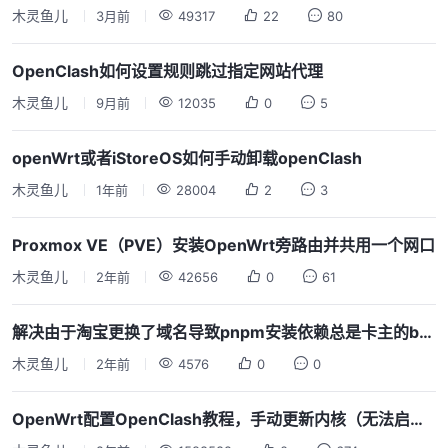
木灵鱼儿
3月前
49317
22
80
OpenClash如何设置规则跳过指定网站代理
木灵鱼儿
9月前
12035
0
5
openWrt或者iStoreOS如何手动卸载openClash
木灵鱼儿
1年前
28004
2
3
Proxmox VE（PVE）安装OpenWrt旁路由并共用一个网口
木灵鱼儿
2年前
42656
0
61
解决由于淘宝更换了域名导致pnpm安装依赖总是卡主的bug
木灵鱼儿
2年前
4576
0
0
OpenWrt配置OpenClash教程，手动更新内核（无法启动的问题）