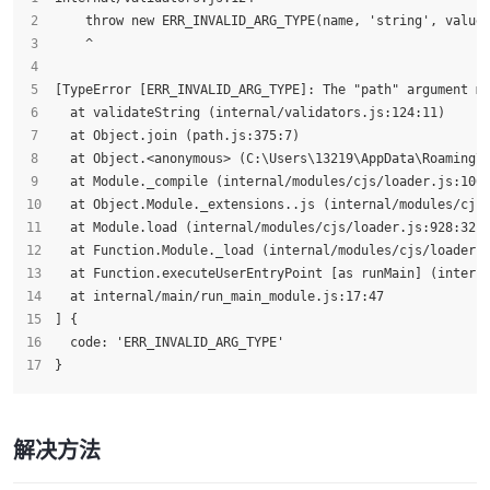
    throw new ERR_INVALID_ARG_TYPE(name, 'string', value
    ^
[TypeError [ERR_INVALID_ARG_TYPE]: The "path" argument m
  at validateString (internal/validators.js:124:11)
  at Object.join (path.js:375:7)
  at Object.<anonymous> (C:\Users\13219\AppData\Roaming\
  at Module._compile (internal/modules/cjs/loader.js:106
  at Object.Module._extensions..js (internal/modules/cjs
  at Module.load (internal/modules/cjs/loader.js:928:32)
  at Function.Module._load (internal/modules/cjs/loader.
  at Function.executeUserEntryPoint [as runMain] (intern
  at internal/main/run_main_module.js:17:47
] {
  code: 'ERR_INVALID_ARG_TYPE'
}
解决方法