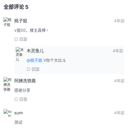
全部评论 5
桃子姐
4年前
v我50，楼主真棒♂
回复
木灵鱼儿
4年前
@桃子姐
V你个大比斗
回复
阿姨洗铁路
4年前
感谢分享
回复
sum
4年前
测试