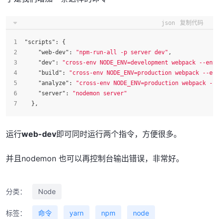
json
复制代码
"scripts"
:
{
"web-dev"
:
"npm-run-all -p server dev"
,
"dev"
:
"cross-env NODE_ENV=development webpack --env
"build"
:
"cross-env NODE_ENV=production webpack --en
"analyze"
:
"cross-env NODE_ENV=production webpack --
"server"
:
"nodemon server"
}
,
运行
web-dev
即可同时运行两个指令，方便很多。
并且nodemon 也可以再控制台输出错误，非常好。
分类：
Node
标签：
命令
yarn
npm
node