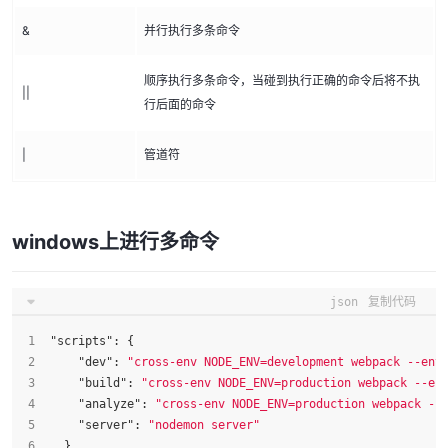
&
并行执行多条命令
顺序执行多条命令，当碰到执行正确的命令后将不执
||
行后面的命令
|
管道符
windows上进行多命令
json
复制代码
"scripts"
:
{
"dev"
:
"cross-env NODE_ENV=development webpack --env
"build"
:
"cross-env NODE_ENV=production webpack --en
"analyze"
:
"cross-env NODE_ENV=production webpack --
"server"
:
"nodemon server"
}