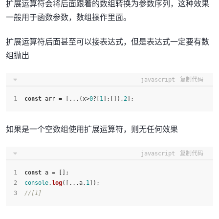
扩展运算符会将后面跟着的数组转换为参数序列，这种效果
一般用于函数参数，数组操作里面。
扩展运算符后面甚至可以接表达式，但是表达式一定要有数
组抛出
javascript
复制代码
const
 arr = [...(x>
0
?[
1
]:[]),
2
];
如果是一个空数组使用扩展运算符，则无任何效果
javascript
复制代码
const
 a = [];
console
.
log
([...a,
1
]);
//[1]