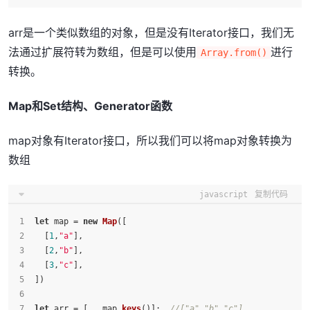
arr是一个类似数组的对象，但是没有Iterator接口，我们无
法通过扩展符转为数组，但是可以使用
进行
Array.from()
转换。
Map和Set结构、Generator函数
map对象有Iterator接口，所以我们可以将map对象转换为
数组
javascript
复制代码
let
 map = 
new
Map
([
  [
1
,
"a"
],
  [
2
,
"b"
],
  [
3
,
"c"
],
])
let
 arr = [...map.
keys
()];  
//["a","b","c"]