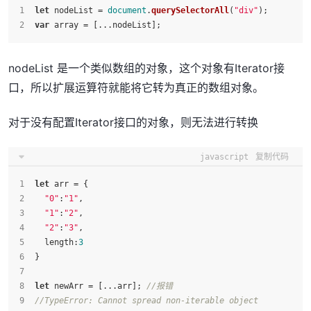
let
 nodeList = 
document
.
querySelectorAll
(
"div"
);
var
 array = [...nodeList];
nodeList 是一个类似数组的对象，这个对象有Iterator接
口，所以扩展运算符就能将它转为真正的数组对象。
对于没有配置Iterator接口的对象，则无法进行转换
javascript
复制代码
let
 arr = {
"0"
:
"1"
,
"1"
:
"2"
,
"2"
:
"3"
,
length
:
3
}
let
 newArr = [...arr]; 
//报错
//TypeError: Cannot spread non-iterable object