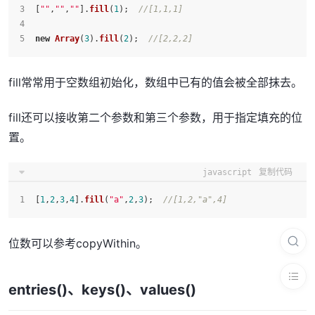
[
""
,
""
,
""
].
fill
(
1
);  
//[1,1,1]
new
Array
(
3
).
fill
(
2
);  
//[2,2,2]
fill常常用于空数组初始化，数组中已有的值会被全部抹去。
fill还可以接收第二个参数和第三个参数，用于指定填充的位
置。
javascript
复制代码
[
1
,
2
,
3
,
4
].
fill
(
"a"
,
2
,
3
);  
//[1,2,"a",4]
位数可以参考copyWithin。
entries()、keys()、values()