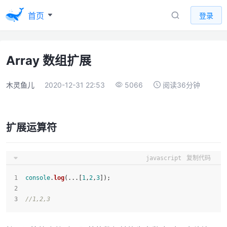
首页
登录
Array 数组扩展
木灵鱼儿
2020-12-31 22:53
5066
阅读36分钟
扩展运算符
javascript
复制代码
console
.
log
(...[
1
,
2
,
3
]);
//1,2,3