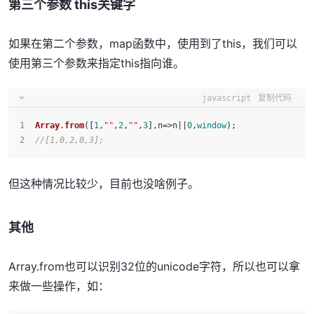
第三个参数 this关键字
如果在第二个参数，map函数中，使用到了this，我们可以
使用第三个参数来指定this指向谁。
javascript
复制代码
Array
.
from
([
1
,
""
,
2
,
""
,
3
],
n
=>
n||
0
,
window
);
//[1,0,2,0,3];
但这种情况比较少，目前也没啥例子。
其他
Array.from也可以识别32位的unicode字符，所以也可以拿
来做一些操作，如：