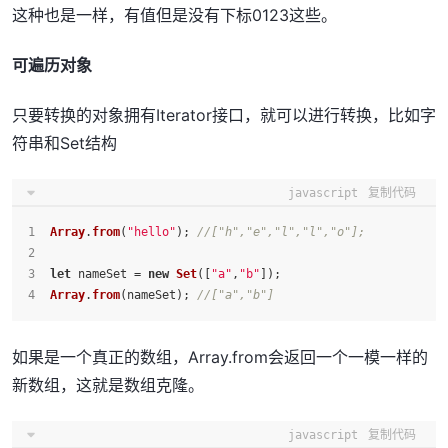
这种也是一样，有值但是没有下标0123这些。
可遍历对象
只要转换的对象拥有Iterator接口，就可以进行转换，比如字
符串和Set结构
javascript
复制代码
Array
.
from
(
"hello"
); 
//["h","e","l","l","o"];
let
 nameSet = 
new
Set
([
"a"
,
"b"
]);
Array
.
from
(nameSet); 
//["a","b"]
如果是一个真正的数组，Array.from会返回一个一模一样的
新数组，这就是数组克隆。
javascript
复制代码