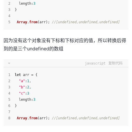
length
:
3
}
Array
.
from
(arr); 
//[undefined,undefined,undefined]
因为没有这个对象没有下标和下标对应的值，所以转换后得
到的是三个undefined的数组
javascript
复制代码
let
 arr = {
"a"
:
1
,
"b"
:
2
,
"c"
:
3
length
:
3
}
Array
.
from
(arr); 
//[undefined,undefined,undefined]