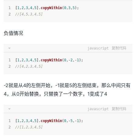
[
1
,
2
,
3
,
4
,
5
].
copyWithin
(
0
,
3
,
5
);
//[4,5,3,4,5]
负值情况
javascript
复制代码
[
1
,
2
,
3
,
4
,
5
].
copyWithin
(
0
,-
2
,-
1
);
//[4,2,3,4,5]
-2就是从4的左侧开始，-1就是5的左侧结束，那么中间只有
4，从0开始替换，只替换了一个数字，1变成了4
javascript
复制代码
[
1
,
2
,
3
,
4
,
5
].
copyWithin
(
0
,-
5
,-
1
);
//[1,2,3,4,5]