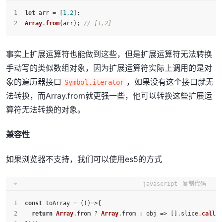
let
 arr = [
1
,
2
];
Array
.
from
(arr); 
// [1,2]
事实上扩展运算符也能做到这些，但是扩展运算符无法转换
手动写的类似数组对象，因为扩展运算符实际上调用的是对
象的遍历器接口
，如果没有这个接口就无
Symbol.iterator
法转换，而Array.from就更强一些，他可以转换这些扩展运
算符无法转换的对象。
兼容性
如果浏览器不支持，我们可以使用es5的方式
javascript
复制代码
const
 toArray = (
()=>
{
return
Array
.
from
 ? 
Array
.
from
 : 
obj
 =>
 [].
slice
.
call
(