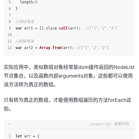
length
:
3
}
//ES5写法
var
 arr1 = [].
slice
.
call
(arr);  
//["1","2","3"]
//ES6写法
var
 arr2 = 
Array
.
from
(arr); 
//["1","2","3"]
实际应用中，类似数组对象经常是dom操作返回的NodeList
节点集合，以及函数内部arguments对象，这些都可以使用
该方法转为真正的数组。
只有转为真正的数组，才能使用数组遍历的方法forEach这
些。
javascript
复制代码
let
 arr = {