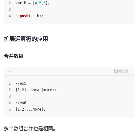
var
 b = [
4
,
5
,
6
];
a.
push
(...b);
扩展运算符的应用
合并数组
复制代码
//es5
[1,2].concat(more);
//es6
[1,2,...more];
多个数组合并也是相同。