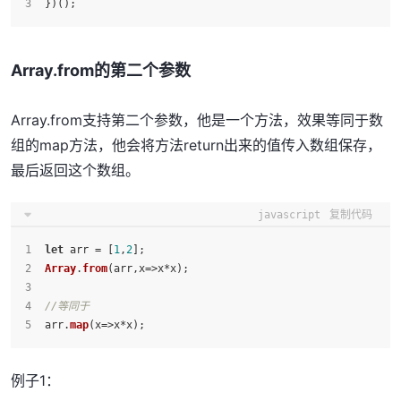
})();
Array.from的第二个参数
Array.from支持第二个参数，他是一个方法，效果等同于数
组的map方法，他会将方法return出来的值传入数组保存，
最后返回这个数组。
javascript
复制代码
let
 arr = [
1
,
2
];
Array
.
from
(arr,
x
=>
x*x);
//等同于
arr.
map
(
x
=>
x*x);
例子1：