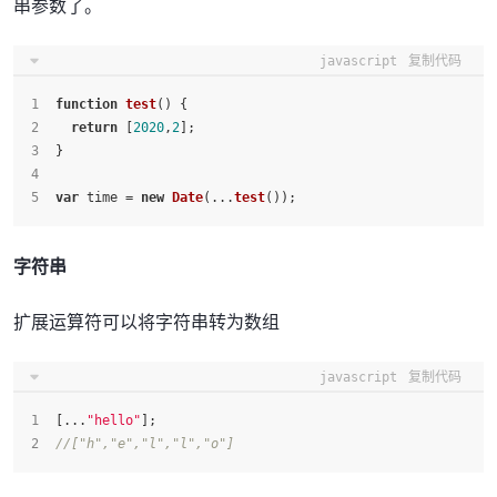
串参数了。
javascript
复制代码
function
test
(
) {
return
 [
2020
,
2
];
}
var
 time = 
new
Date
(...
test
());
字符串
扩展运算符可以将字符串转为数组
javascript
复制代码
[...
"hello"
];
//["h","e","l","l","o"]