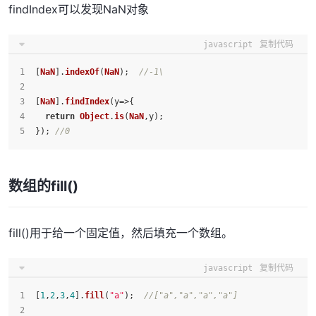
findIndex可以发现NaN对象
javascript
复制代码
[
NaN
].
indexOf
(
NaN
);  
//-1\
[
NaN
].
findIndex
(
y
=>
{
return
Object
.
is
(
NaN
,y);
}); 
//0
数组的fill()
fill()用于给一个固定值，然后填充一个数组。
javascript
复制代码
[
1
,
2
,
3
,
4
].
fill
(
"a"
);  
//["a","a","a","a"]