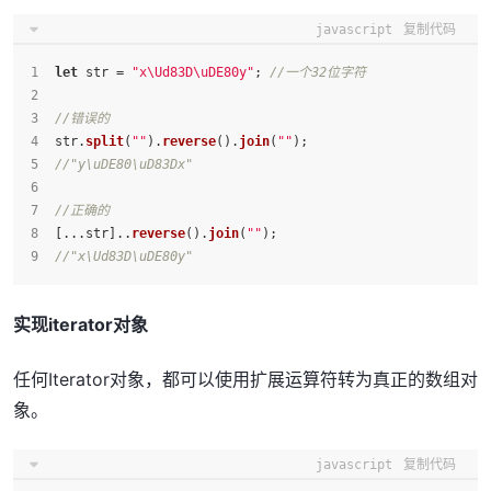
javascript
复制代码
let
 str = 
"x\Ud83D\uDE80y"
; 
//一个32位字符
//错误的
str.
split
(
""
).
reverse
().
join
(
""
);
//"y\uDE80\uD83Dx"
//正确的
[...str]..
reverse
().
join
(
""
);
//"x\Ud83D\uDE80y"
实现iterator对象
任何Iterator对象，都可以使用扩展运算符转为真正的数组对
象。
javascript
复制代码