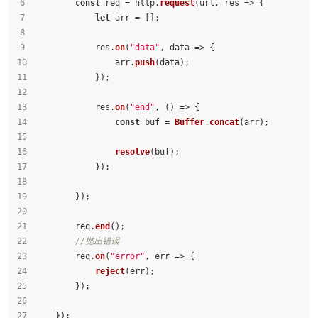
const
 req = http.
request
(url, 
res
 =>
 {
let
 arr = [];
            res.
on
(
"data"
, 
data
 =>
 {
                arr.
push
(data);
            });
            res.
on
(
"end"
, 
() =>
 {
const
 buf = 
Buffer
.
concat
(arr);
resolve
(buf);
            });
        });
        req.
end
();
//抛出错误
        req.
on
(
"error"
, 
err
 =>
 {
reject
(err);
        });
    });