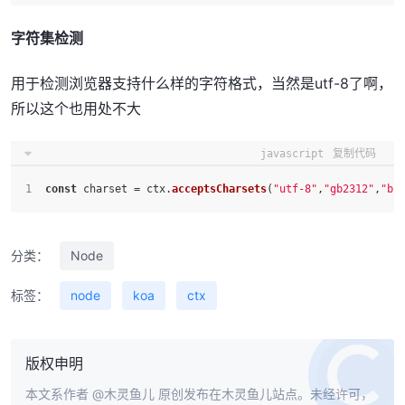
字符集检测
用于检测浏览器支持什么样的字符格式，当然是utf-8了啊，
所以这个也用处不大
javascript
复制代码
const
 charset = ctx.
acceptsCharsets
(
"utf-8"
,
"gb2312"
,
"bi
分类：
Node
标签：
node
koa
ctx
版权申明
本文系作者
@木灵鱼儿
原创发布在木灵鱼儿站点。未经许可，