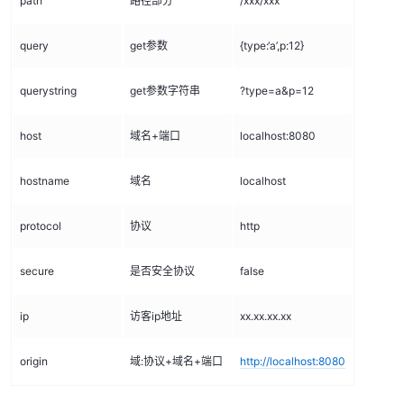
path
路径部分
/xxx/xxx
query
get参数
{type:‘a’,p:12}
querystring
get参数字符串
?type=a&p=12
host
域名+端口
localhost:8080
hostname
域名
localhost
protocol
协议
http
secure
是否安全协议
false
ip
访客ip地址
xx.xx.xx.xx
origin
域:协议+域名+端口
http://localhost:8080