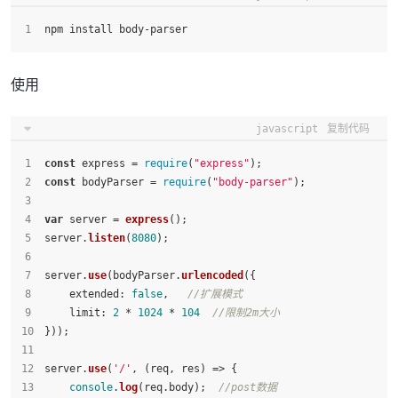
npm install body-parser
使用
javascript
复制代码
const
 express = 
require
(
"express"
);
const
 bodyParser = 
require
(
"body-parser"
);
var
 server = 
express
();
server.
listen
(
8080
);
server.
use
(bodyParser.
urlencoded
({
extended
: 
false
,   
//扩展模式
limit
: 
2
 * 
1024
 * 
104
//限制2m大小
}));
server.
use
(
'/'
, 
(
req, res
) =>
 {
console
.
log
(req.
body
);  
//post数据