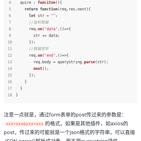
  quire : 
funciton
(
){
return
function
(
req,res,next
){
let
 str = 
""
;
//监听数据
      req.
on
(
"data"
,
()=>
{
        str += data;
      });
//数据完毕
      req.
on
(
"end"
,
()=>
{
        req.
body
 = querystring.
parse
(str);
next
();
      });
    }
  }
}
注意一点就是，通过form表单的post传过来的参数是：
的格式，如果是其他插件，如axios的
xxx=xxx&xxx=xxx
post，传过来的可能就是一个json格式的字符串，可以直接