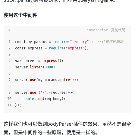
JSON.parse()解析成对象，而不用querystring插件。
使用这个中间件
javascript
复制代码
const
 my-params = 
require
(
"./query"
);  
//注意路径问题
const
 express = 
require
(
"express"
);
var
 server = 
express
();
server.
listen
(
8080
);
server.
use
(my-params.
quire
());
server.
user
(
'/'
,
(
req,res
)=>
{
console
.
log
(req.
body
);
});
这样我们也可以做到bodyParser插件的效果，虽然不是很全
面，但是中间件的一些原理，使用是一样的。