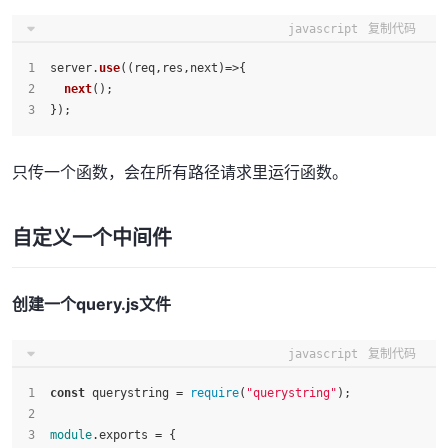
javascript
复制代码
server.
use
(
(
req,res,next
)=>
{
next
();
});
只传一个函数，会在所有路径请求里运行函数。
自定义一个中间件
创建一个query.js文件
javascript
复制代码
const
 querystring = 
require
(
"querystring"
);
module
.
exports
 = {